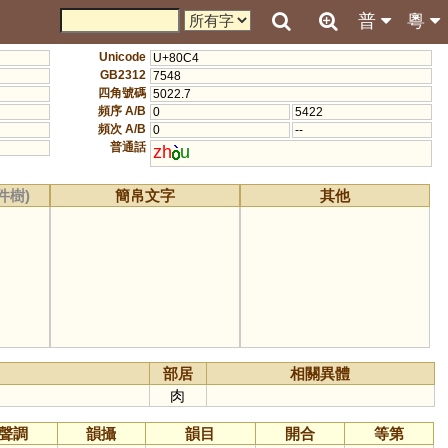
普
粵
Unicode
U+80C4
GB2312
7548
四角號碼
5022.7
頻序 A/B
0
5422
頻次 A/B
0
--
普通話
zh
u
件樹)
簡帛文字
其他
部居
相關異體
肉
聲調
韻攝
韻目
開合
等第