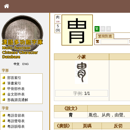
肉
胄
130
5
繁
簡
港
(9)
繁簡對應
繁
小篆
中文
ENG
字形
部首索引
筆畫索引
甲骨部件表
字例:
1/1
金文部件表
形義源流通解
字音
《說文》
胄
胤也。从肉，由聲。
粵語音節表
粵語聲母表
《廣韻》
頁碼
反切
粵語韻母表