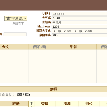
UTF-8
E8 83 84
大五碼
AD48
倉頡碼
中田月
單讀音字
Matthews
1296
漢語大字典
（一版）2059；（二版）2208
簡
康熙字典
905
金文
(部件樹)
甲骨
(部
解釋
〔直又切〕
(88 / 82)
註解
中
聲母
清濁
部位