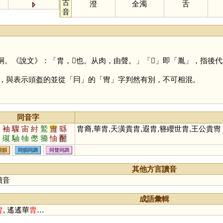
古
澄
全濁
舌
音
。
嗣。《說文》：「胄，𦙍也。从肉，由聲。」「
𦙍
」即「
胤
」，指後代
，與表示頭盔的並從「
冃
」的「
冑
」字判然有別，不可相混。
同音字
軸
袖
驟
宙
紂
鷲
冑
繇
胄裔,華胄,天潢貴胄,遐胄,簪纓世胄,王公貴冑
岫
殧
駎
牰
僽
籀
怞
酎
褎
鮦
同韻
同韻同調
同聲同調
其他方言讀音
讀音
成語彙輯
胄
, 遙遙華
胄
…