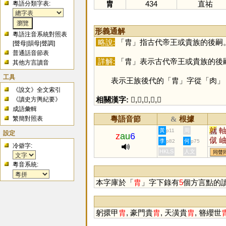
胄
434
直祐
粵語分類字表:
形義通解
粵語注音系統對照表
略說:
「
胄
」指古代帝王或貴族的後嗣
[
聲母
|
韻母
|
聲調
]
普通話音節表
詳解:
「
胄
」表示古代帝王或貴族的後
其他方言讀音
工具
表示王族後代的「
胄
」字從「
肉
」
《說文》全文索引
相關漢字:
𦙍
,
胤
,
肉
,
冃
,
冑
《讀史方輿紀要》
成語彙輯
粵語音節
根據
繁簡對照表
&
就
黃
周
p11
設定
z
au
6
僦
李
何
p82
p75
冷僻字:
鯫
HKLS
人文
同聲
粵音系統:
本字庫於「
胄
」字下錄有
5
個方言點的
躬擐甲
胄
, 豪門貴
胄
, 天潢貴
胄
, 簪纓世