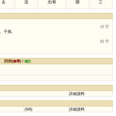
去
流
尤
/
宥
開
三
15 字
、子孫。
92 字
詞例(
) /
解釋
備註
詳細資料
(5/6)
詳細資料