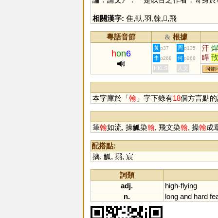
相關漢字:
隹
,
倝
,
羽
,
榦
,
𩙶
,
飛
粵語音節
根據
&
汗
黃
周
p37
p135
h
on
6
睅
李
何
p268
p268
馯
HKLS
人文
同聲
本字庫於「
翰
」字下錄有
18
個方言點的
筆
翰
如流, 操觚染
翰
, 飛文染
翰
, 操
翰
成章
配搭點:
摛
,
觚
,
搦
,
宸
詞類
adj.
high
-
flying
n.
long
and
hard
fe