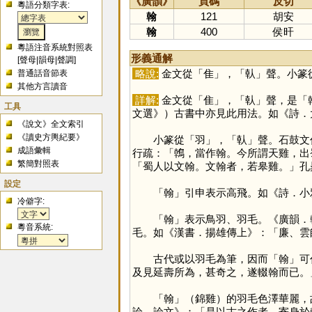
《廣韻》
頁碼
反切
粵語分類字表:
翰
121
胡安
翰
400
侯旰
粵語注音系統對照表
形義通解
[
聲母
|
韻母
|
聲調
]
略說:
金文從「
隹
」，「
倝
」聲。小篆
普通話音節表
其他方言讀音
詳解:
金文從「
隹
」，「
倝
」聲，是「
工具
文選》）古書中亦見此用法。如《詩．
《說文》全文索引
《讀史方輿紀要》
小篆從「
羽
」，「
倝
」聲。石鼓文
成語彙輯
行疏：「鶾，當作翰。今所謂天雞，出
繁簡對照表
「蜀人以文翰。文翰者，若皋雞。」孔
設定
「
翰
」引申表示高飛。如《詩．小
冷僻字:
「
翰
」表示鳥羽、羽毛。《廣韻．
粵音系統:
毛。如《漢書．揚雄傳上》：「廉、雲
古代或以羽毛為筆，因而「
翰
」可
及見延壽所為，甚奇之，遂輟翰而已。
「
翰
」（錦雞）的羽毛色澤華麗，
論．論文》：「是以古之作者，寄身於