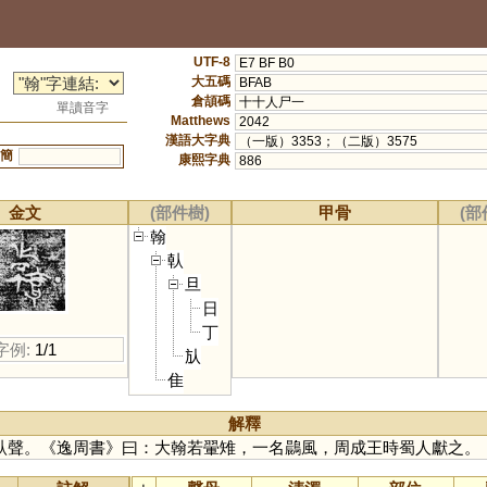
UTF-8
E7 BF B0
大五碼
BFAB
倉頡碼
十十人尸一
單讀音字
Matthews
2042
漢語大字典
（一版）3353；（二版）3575
簡
康熙字典
886
金文
(部件樹)
甲骨
(部
翰
倝
旦
日
丁
字例:
1/1
㫃
隹
解釋
倝聲。《逸周書》曰：大翰若翬雉，一名鷐風，周成王時蜀人獻之。