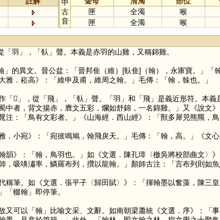
註解
聲母
清濁
部位
中
古
匣
全濁
喉
音
匣
全濁
喉
從「
羽
」，「
倝
」聲。本義是赤羽的山雞，又稱錦雞。
翰
」的異文。晉公盆：「晉邦隹（維）[倝隹]（翰），永㝩寶。」「
大雅．崧高》：「維申及甫，維周之翰。」毛傳：「翰，榦也。」
作「
𩙶
」，從「
飛
」，「
倝
」聲。「
羽
」和「
飛
」是義近形符。本義
蜀中者，背文揚赤，膺文五彩，爛如舒錦，一名錦雞。」又《說文》
晁注：「鳥有文彩者。」《山海經．西山經》：「獸多犀兕熊羆，鳥
雅．小宛》：「宛彼鳴鳩，翰飛戾天。」毛傳：「翰，高。」《文心
翰韻》：「翰，鳥羽也。」如《文選．陳孔璋〈檄吳將校部曲文〉》
師，吸嚊潚率，鱗羅布列，攢以龍翰。」顏師古注：「言布列則如魚
代稱筆。如《文選．張平子〈歸田賦〉》：「揮翰墨以奮藻，陳三皇
」「輟翰」即停筆。
故又可以「
翰
」比喻文采、文辭。如南朝梁蕭統《文選．序》：「事
翰墨，見意於篇籍。」此外，「翰林」即文翰之林，指文學之士聚集