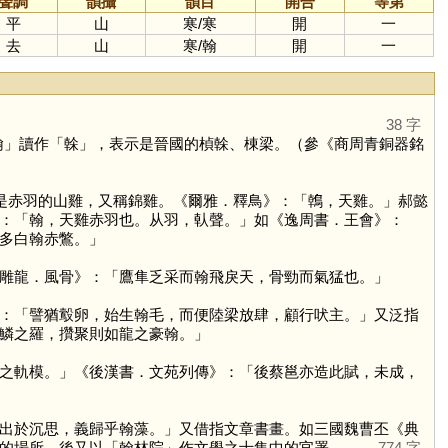
聲調
韻攝
韻目
開合
等第
平
山
寒
/
寒
開
一
去
山
寒
/
翰
開
一
38 字
翰
」讀作「
榦
」，表示是晉國的楨榦、棟梁。（參《商周青銅器銘
是赤羽的山雞，又稱錦雞。《爾雅．釋鳥》：「鶾，天雞。」郝懿
：「翰，天雞赤羽也。从羽，倝聲。」如《逸周書．王會》：
多白翰赤鷩。」
雕龍．風骨》：「鷹隼乏采而翰飛戾天，骨勁而氣猛也。」
：「譬猶鷇卵，始生翰毛，而便陸梁放肆，顧行吠主。」又泛指
鱗之羅，攢聚則如龍之豪翰。」
之軌模。」《後漢書．文苑列傳》：「後蔡邕亦造此賦，未成，
出於沉思，義歸乎翰藻。」又借指文章書畫。如三國魏曹丕《典
的場所，後又以「翰林院」作文學之士集中的官署。
774 字