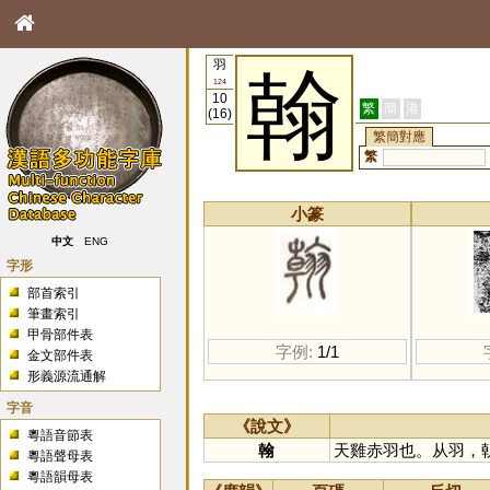
羽
翰
124
10
繁
簡
港
(16)
繁簡對應
繁
小篆
中文
ENG
字形
部首索引
筆畫索引
甲骨部件表
字例:
1/1
金文部件表
形義源流通解
字音
《說文》
粵語音節表
翰
天雞赤羽也。从羽，
粵語聲母表
粵語韻母表