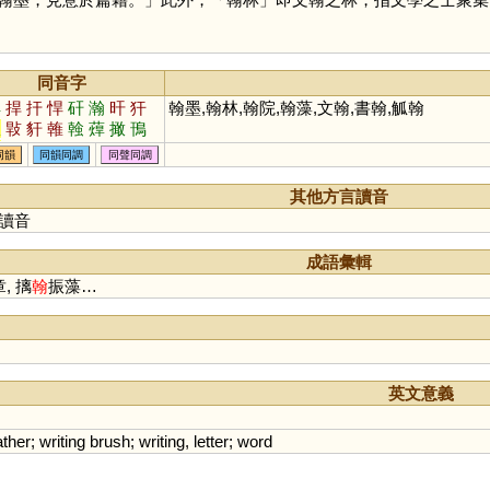
同音字
焊
捍
扞
悍
矸
瀚
旰
犴
翰墨,翰林,翰院,翰藻,文翰,書翰,觚翰
攼
㪋
豻
雗
螒
蔊
撖
鳱
閈
釬
鶾
涆
駻
銲
同韻
同韻同調
同聲同調
其他方言讀音
讀音
成語彙輯
, 摛
翰
振藻…
英文意義
ather
;
writing
brush
;
writing
,
letter
;
word