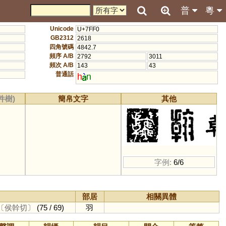
普
粵
Unicode
U+7FF0
GB2312
2618
四角號碼
4842.7
頻序 A/B
2792
3011
頻次 A/B
143
43
普通話
h
n
件樹)
簡帛文字
其他
字例:
6/6
部居
相關異體
〔侯幹切〕
(75 / 69)
羽