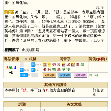
產生的氧化物。
31 字
詳解:
從「
金
」，「
秀
」聲。「
銹
」是後起字，表示金屬表面
產生的氧化物。又作「
鏥
」、「
鏽
」。《集韻》：「鏥，鐵上
衣也。或作銹、鏽。」如明代吳承恩《西遊記》第39回：「莫
說人在井裏浸了三年，就是生鐵也上銹了。」清代文康《兒女
英雄傳》第18回：「忽見馬臺石邊站著一個人，戴一頂雨纓涼
帽，貫著個純泥滿銹的金頂，穿一件下過水的葛布短襟袍子，
套一件磨了邊兒的天青羽紗馬褂子，腳下一雙破靴。」
185 字
相關漢字:
金
,
秀
,
鏥
,
鏽
粵語音節
根據
同音字
詞例(
) /
&
解釋
首
守
秀
瘦
宿
繡
獸
嗽
鏽
黃
周
p184
s
au
3
漱
狩
擻
滫
琇
惾
李
何
p180
p87
HKLS
人文
同「
鏽
」
童
同聲同韻
同韻同調
同聲同調
其他方言讀音
本字庫於「
銹
」字下錄有
19
個方言點的讀音
詳細資
料
詞類
英文意義
n.
rust