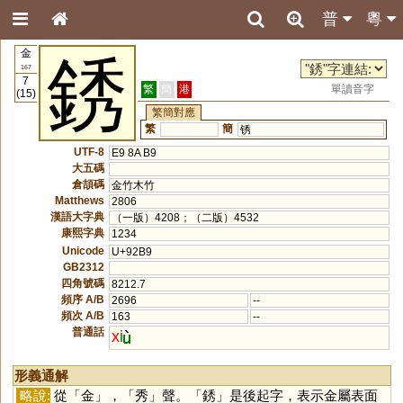
普
粵
金
銹
167
7
繁
簡
港
單讀音字
(15)
繁簡對應
繁
簡
锈
UTF-8
E9 8A B9
大五碼
倉頡碼
金竹木竹
Matthews
2806
漢語大字典
（一版）4208；（二版）4532
康熙字典
1234
Unicode
U+92B9
GB2312
四角號碼
8212.7
頻序 A/B
2696
--
頻次 A/B
163
--
普通話
x
i
形義通解
略說:
從「
金
」，「
秀
」聲。「
銹
」是後起字，表示金屬表面