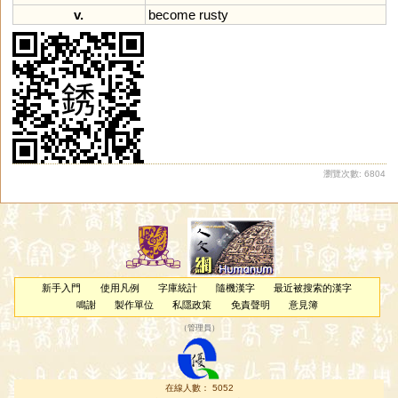
v.
become
rusty
瀏覽次數: 6804
新手入門
使用凡例
字庫統計
隨機漢字
最近被搜索的漢字
鳴謝
製作單位
私隱政策
免責聲明
意見簿
（
管理員
）
在線人數： 5052