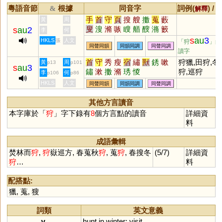
粵語音節
根據
同音字
詞例(
) /
&
解釋
手
首
守
頁
搜
艘
擻
蒐
藪
黃
周
叟
溲
滫
嗾
瞍
艏
醙
潃
籔
s
au
2
李
何
鎪
謏
棷
s
au
3
HKLS
人文
張
「狩
」的
同聲同韻
同韻同調
同聲同調
讀字
首
守
秀
瘦
宿
繡
獸
銹
嗽
狩獵,田狩,冬
黃
周
p13
p101
s
au
3
鏽
漱
擻
滫
琇
惾
狩,巡狩
李
何
p106
p86
HKLS
人文
同聲同韻
同韻同調
同聲同調
其他方言讀音
本字庫於「
狩
」字下錄有
8
個方言點的讀音
詳細資
料
成語彙輯
焚林而
狩
,
狩
嶽巡方, 春蒐秋
狩
, 蒐
狩
, 春搜冬
(5/7)
詳細資
狩
…
料
配搭點:
獵
,
蒐
,
獀
詞類
英文意義
v.
hunt
in
winter
;
visit