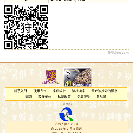
瀏覽次數: 7274
新手入門
使用凡例
字庫統計
隨機漢字
最近被搜索的漢字
鳴謝
製作單位
私隱政策
免責聲明
意見簿
（
管理員
）
在線人數： 2933
自 2014 年 7 月 8 日起