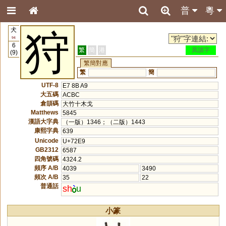
普
粵
犬
狩
94
6
繁
簡
港
異讀字
(9)
繁簡對應
繁
簡
UTF-8
E7 8B A9
大五碼
ACBC
倉頡碼
大竹十木戈
Matthews
5845
漢語大字典
（一版）1346；（二版）1443
康熙字典
639
Unicode
U+72E9
GB2312
6587
四角號碼
4324.2
頻序 A/B
4039
3490
頻次 A/B
35
22
普通話
sh
u
小篆