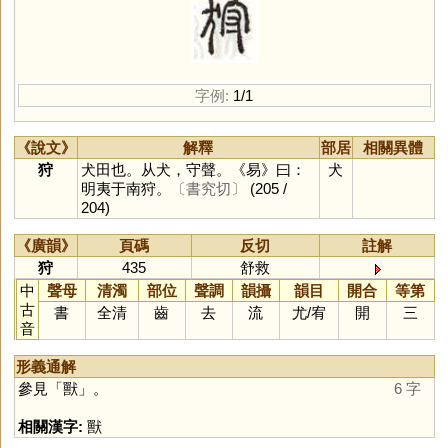
字例:
1/1
《說文》
解釋
部居
相關異體
狩
犬田也。从犬，守聲。《易》曰：
犬
明夷于南狩。
〔書究切〕
(205 /
204)
《廣韻》
頁碼
反切
註解
狩
435
舒救
中
聲母
清濁
部位
聲調
韻攝
韻目
開合
等第
古
書
全清
齒
去
流
尤
/
宥
開
三
音
形義通解
參見「
獸
」。
6 字
相關漢字:
獸