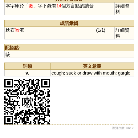
本字庫於「
嗽
」字下錄有
14
個方言點的讀音
詳細資
料
成語彙輯
枕石
嗽
流
(1/1)
詳細資
料
配搭點:
咳
詞類
英文意義
v.
cough
;
suck
or
draw
with
mouth
;
gargle
瀏覽次數: 6612