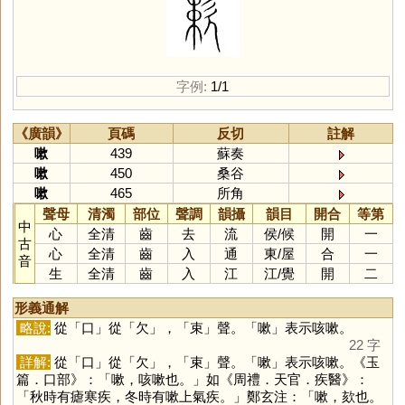
字例:
1/1
《廣韻》
頁碼
反切
註解
嗽
439
蘇奏
嗽
450
桑谷
嗽
465
所角
聲母
清濁
部位
聲調
韻攝
韻目
開合
等第
中
心
全清
齒
去
流
侯
/
候
開
一
古
心
全清
齒
入
通
東
/
屋
合
一
音
生
全清
齒
入
江
江
/
覺
開
二
形義通解
略說:
從「
口
」從「
欠
」，「
束
」聲。「
嗽
」表示咳嗽。
22 字
詳解:
從「
口
」從「
欠
」，「
束
」聲。「
嗽
」表示咳嗽。《玉
篇．口部》：「嗽，咳嗽也。」如《周禮．天官．疾醫》：
「秋時有瘧寒疾，冬時有嗽上氣疾。」鄭玄注：「嗽，欬也。