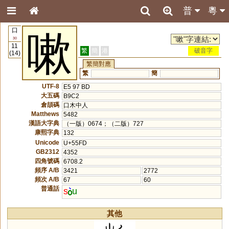
普
粵
口
嗽
30
11
繁
簡
港
破音字
(14)
繁簡對應
繁
簡
UTF-8
E5 97 BD
大五碼
B9C2
倉頡碼
口木中人
Matthews
5482
漢語大字典
（一版）0674；（二版）727
康熙字典
132
Unicode
U+55FD
GB2312
4352
四角號碼
6708.2
頻序 A/B
3421
2772
頻次 A/B
67
60
普通話
s
u
其他