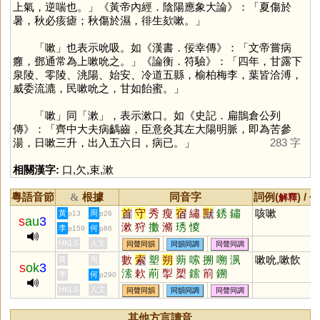
上氣，逆喘也。」《黃帝內經．陰陽應象大論》：「夏傷於
暑，秋必痎瘧；秋傷於濕，徘生欬嗽。」
「
嗽
」也表示吮吸。如《漢書．佞幸傳》：「文帝嘗病
癰，鄧通常為上嗽吮之。」《論衡．符驗》：「四年，甘露下
泉陵、零陵、洮陽、始安、冷道五縣，榆柏梅李，葉皆洽溥，
威委流漉，民嗽吮之，甘如飴蜜。」
「
嗽
」同「
漱
」，表示漱口。如《史記．扁鵲倉公列
傳》：「齊中大夫病齲齒，臣意灸其左大陽明脈，即為苦參
湯，日嗽三升，出入五六日，病已。」
283 字
相關漢字:
口
,
欠
,
束
,
漱
粵語音節
根據
同音字
詞例(
) /
&
解釋
備
首
守
秀
瘦
宿
繡
獸
銹
鏽
咳嗽
黃
周
p13
p26
s
au
3
漱
狩
擻
滫
琇
惾
李
何
p159
p86
HKLS
人文
同聲同韻
同韻同調
同聲同調
數
索
塑
朔
蒴
嗦
搠
嗍
洬
嗽吮,嗽飲
黃
周
s
ok
3
溹
欶
萷
揱
槊
鎍
箾
鎙
李
何
p290
HKLS
人文
同聲同韻
同韻同調
同聲同調
其他方言讀音