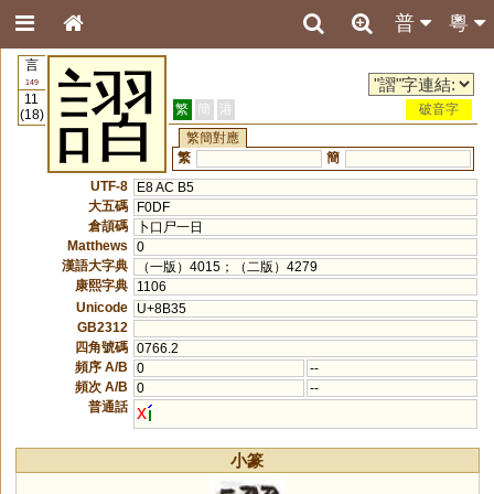
普
粵
言
謵
149
11
繁
簡
港
破音字
(18)
繁簡對應
繁
簡
UTF-8
E8 AC B5
大五碼
F0DF
倉頡碼
卜口尸一日
Matthews
0
漢語大字典
（一版）4015；（二版）4279
康熙字典
1106
Unicode
U+8B35
GB2312
四角號碼
0766.2
頻序 A/B
0
--
頻次 A/B
0
--
普通話
x
小篆