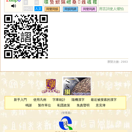
喋
蟄
鰼
隰
嶍
雧
𠓛
鏶
磼
鞢
李
何
騽
鈒
槢
飁
霅
雥
HKLS
人文
用言詞使人懼怕
同聲同韻
同韻同調
同聲同調
瀏覽次數: 2983
新手入門
使用凡例
字庫統計
隨機漢字
最近被搜索的漢字
鳴謝
製作單位
私隱政策
免責聲明
意見簿
（
管理員
）