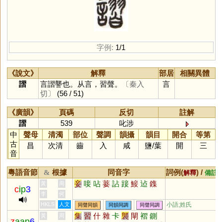
字例:
1/1
《說文》
解釋
部居
相關異體
謵
言謵讋也。从言，習聲。
〔秦入
言
切〕
(56 / 51)
《廣韻》
頁碼
反切
註解
謵
539
叱涉
中
聲母
清濁
部位
聲調
韻攝
韻目
開合
等第
古
昌
次清
齒
入
咸
鹽
/
葉
開
三
音
粵語音節
根據
同音字
詞例(
) /
&
解釋
備註
妾
唼
呫
菨
詀
踥
鯜
迠
鏶
黃
周
c
ip
3
李
何
HKLS
人文
小語;姓氏
同聲同韻
同韻同調
同聲同調
集
習
什
雜
卡
襲
閘
褶
鍘
黃
周
z
aap
6