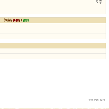
15 字
詞例(
) /
解釋
備註
瀏覽次數: 4275