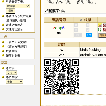
「
集
」古作「
雧
」，參見「
集
」。
粵語分類字表:
相關漢字:
集
粵語注音系統對照表
粵語音節
根據
&
[
聲母
|
韻母
|
聲調
]
普通話音節表
集
黃
周
z
aap
6
其他方言讀音
喋
李
何
騽
HKLS
人文
同聲
工具
《說文》全文索引
詞類
《讀史方輿紀要》
v.
birds
flocking
on
成語彙輯
var.
archaic
variant
o
繁簡對照表
設定
冷僻字:
粵音系統: