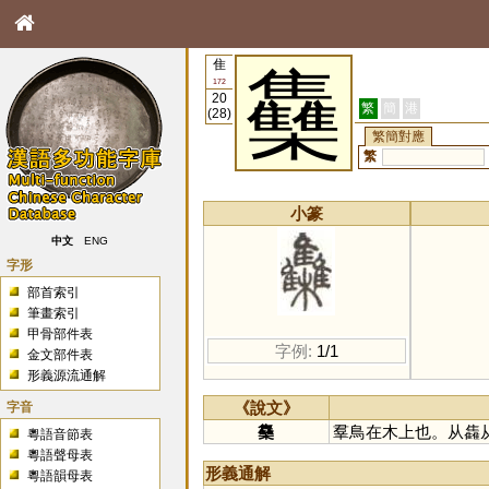
隹
雧
172
20
繁
簡
港
(28)
繁簡對應
繁
小篆
中文
ENG
字形
部首索引
筆畫索引
甲骨部件表
字例:
1/1
金文部件表
形義源流通解
字音
《說文》
雧
羣鳥在木上也。从雥
粵語音節表
粵語聲母表
形義通解
粵語韻母表