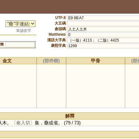
UTF-8
E9 9B A7
大五碼
倉頡碼
人土人土木
單讀音字
Matthews
0
漢語大字典
（一版）4113；（二版）4425
簡
康熙字典
1299
金文
(部件樹)
甲骨
(部
解釋
从木。
〔秦入切〕
集，雧或省。
(79 / 73)