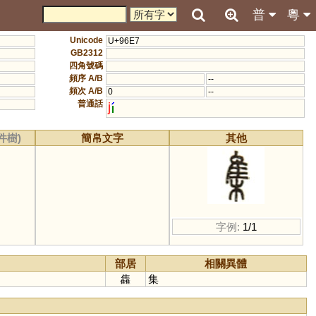
普
粵
Unicode
U+96E7
GB2312
四角號碼
頻序 A/B
--
頻次 A/B
0
--
普通話
j
件樹)
簡帛文字
其他
字例:
1/1
部居
相關異體
雥
集