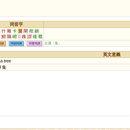
同音字
習
什
雜
卡
襲
閘
褶
鍘
蟄
鰼
隰
嶍
𠓛
鏶
謵
磼
鞢
鈒
槢
飁
霅
雥
古通「集」
同韻
同韻同調
同聲同調
英文意義
a
tree
f
集