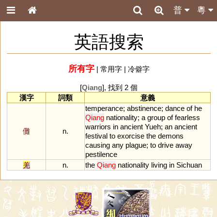
普
粵
英語搜索
所有字
|
常用字
|
冷僻字
[
Qiang
], 找到 2 個
漢字
詞類
意義
temperance
;
abstinence
;
dance
of
he
Qiang
nationality
;
a
group
of
fearless
warriors
in
ancient
Yueh
;
an
ancient
儺
n.
festival
to
exorcise
the
demons
causing
any
plague
;
to
drive
away
pestilence
羌
n.
the
Qiang
nationality
living
in
Sichuan