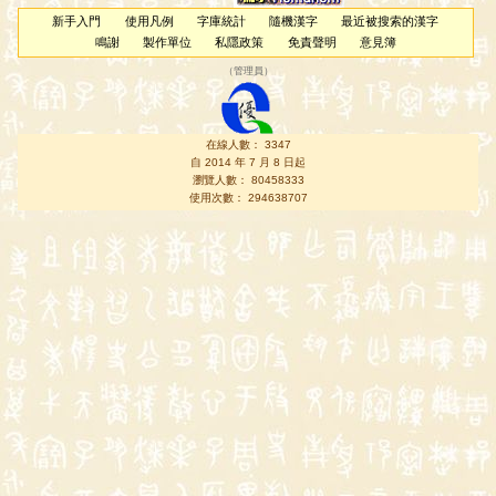
新手入門
使用凡例
字庫統計
隨機漢字
最近被搜索的漢字
鳴謝
製作單位
私隱政策
免責聲明
意見簿
（
管理員
）
在線人數： 3347
自 2014 年 7 月 8 日起
瀏覽人數： 80458333
使用次數： 294638707