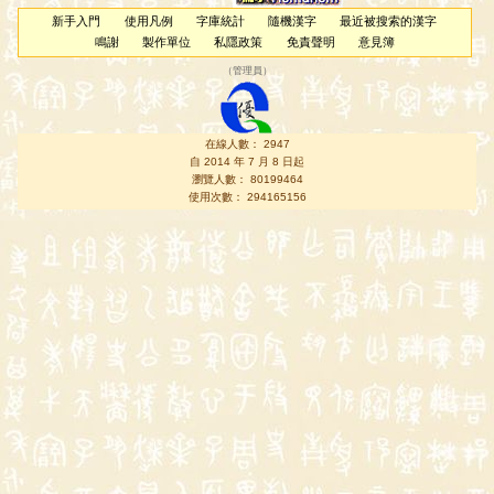
新手入門
使用凡例
字庫統計
隨機漢字
最近被搜索的漢字
鳴謝
製作單位
私隱政策
免責聲明
意見簿
（
管理員
）
在線人數： 2947
自 2014 年 7 月 8 日起
瀏覽人數： 80199464
使用次數： 294165156