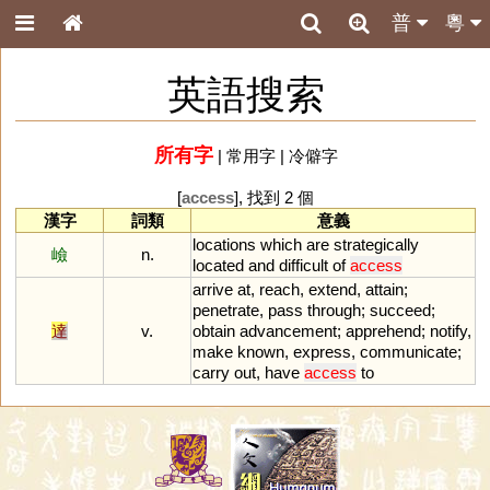
普
粵
英語搜索
所有字
|
常用字
|
冷僻字
[
access
], 找到 2 個
漢字
詞類
意義
locations
which
are
strategically
嶮
n.
located
and
difficult
of
access
arrive
at
,
reach
,
extend
,
attain
;
penetrate
,
pass
through
;
succeed
;
達
v.
obtain
advancement
;
apprehend
;
notify
,
make
known
,
express
,
communicate
;
carry
out
,
have
access
to