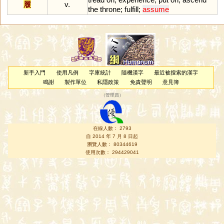
履
v.
the
throne
;
fulfill
;
assume
新手入門
使用凡例
字庫統計
隨機漢字
最近被搜索的漢字
鳴謝
製作單位
私隱政策
免責聲明
意見簿
（
管理員
）
在線人數： 2793
自 2014 年 7 月 8 日起
瀏覽人數： 80344619
使用次數： 294429041