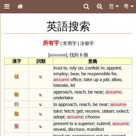
普
粵
英語搜索
所有字
|
常用字
|
冷僻字
[
assume
], 找到 6 個
漢字
詞類
意義
trust
to
,
rely
on
,
confide
in
;
appoint
,
employ
;
bear
,
be
responsible
for
,
任
v.
assume
office
,
take
up
a
job
;
allow
,
tolerate
,
let
approach
,
reach
,
be
near
;
assume
,
即
v.
undertake
卽
v.
to
approach
,
reach
,
be
near
;
assume
take
;
fetch
;
get
;
receive
,
obtain
;
select
;
取
v.
adopt
;
assume
;
choose
present
to
a
superior
;
submit
;
assume
;
呈
v.
reveal
,
disclose
,
manifest
tread
on
;
experience
;
put
on
;
ascend