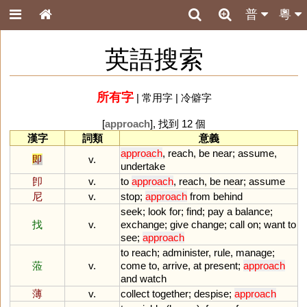
普
粵
英語搜索
所有字
|
常用字
|
冷僻字
[
approach
], 找到 12 個
漢字
詞類
意義
approach
,
reach
,
be
near
;
assume
,
即
v.
undertake
卽
v.
to
approach
,
reach
,
be
near
;
assume
尼
v.
stop
;
approach
from
behind
seek
;
look
for
;
find
;
pay
a
balance
;
找
v.
exchange
;
give
change
;
call
on
;
want
to
see
;
approach
to
reach
;
administer
,
rule
,
manage
;
蒞
v.
come
to
,
arrive
,
at
present
;
approach
and
watch
薄
v.
collect
together
;
despise
;
approach