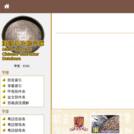
中文
ENG
字形
部首索引
筆畫索引
甲骨部件表
金文部件表
形義源流通解
字音
粵語音節表
粵語聲母表
粵語韻母表