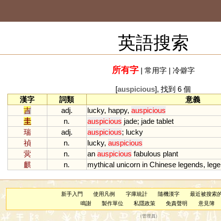
英語搜索
所有字
|
常用字
|
冷僻字
[
auspicious
], 找到 6 個
漢字
詞類
意義
吉
adj.
lucky
,
happy
,
auspicious
圭
n.
auspicious
jade
;
jade
tablet
瑞
adj.
auspicious
;
lucky
禎
n.
lucky
,
auspicious
蓂
n.
an
auspicious
fabulous
plant
麒
n.
mythical
unicorn
in
Chinese
legends
,
lege
新手入門
使用凡例
字庫統計
隨機漢字
最近被搜索
鳴謝
製作單位
私隱政策
免責聲明
意見簿
（
管理員
）