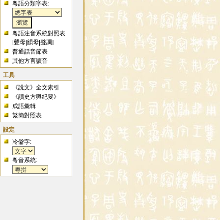
粵語分類字表:
粵語注音系統對照表
[
聲母
|
韻母
|
聲調
]
普通話音節表
其他方言讀音
工具
《說文》全文索引
《讀史方輿紀要》
成語彙輯
繁簡對照表
設定
冷僻字:
粵音系統: