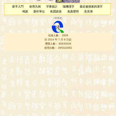
新手入門
使用凡例
字庫統計
隨機漢字
最近被搜索的漢字
鳴謝
製作單位
私隱政策
免責聲明
意見簿
（
管理員
）
在線人數： 2609
自 2014 年 7 月 8 日起
瀏覽人數： 80630026
使用次數： 295022882