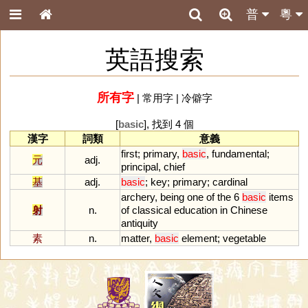
普
粵
英語搜索
所有字
|
常用字
|
冷僻字
[
basic
], 找到 4 個
漢字
詞類
意義
first
;
primary
,
basic
,
fundamental
;
元
adj.
principal
,
chief
基
adj.
basic
;
key
;
primary
;
cardinal
archery
,
being
one
of
the
6
basic
items
射
n.
of
classical
education
in
Chinese
antiquity
素
n.
matter
,
basic
element
;
vegetable