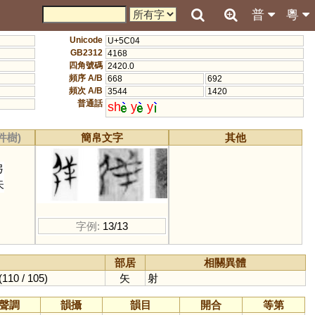
普
粵
Unicode
U+5C04
GB2312
4168
四角號碼
2420.0
頻序 A/B
668
692
頻次 A/B
3544
1420
普通話
sh
y
y
件樹)
簡帛文字
其他
弓
矢
字例:
13/13
部居
相關異體
(110 / 105)
矢
射
聲調
韻攝
韻目
開合
等第