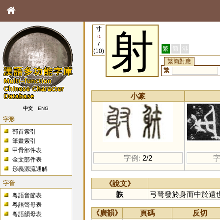
寸
射
41
7
繁
簡
港
(10)
繁簡對應
繁
小篆
中文
ENG
字形
部首索引
筆畫索引
甲骨部件表
字例:
2/2
字
金文部件表
形義源流通解
字音
《說文》
䠶
弓弩發於身而中於遠
粵語音節表
粵語聲母表
《廣韻》
頁碼
反切
粵語韻母表