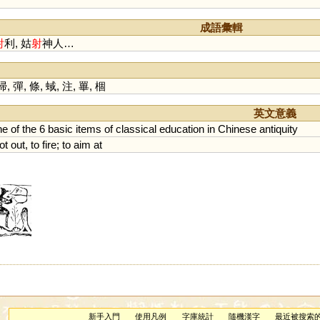
成語彙輯
射
利, 姑
射
神人…
掃
,
彈
,
條
,
蜮
,
注
,
罼
,
棝
英文意義
ne
of
the
6
basic
items
of
classical
education
in
Chinese
antiquity
ot
out
,
to
fire
;
to
aim
at
新手入門
使用凡例
字庫統計
隨機漢字
最近被搜索