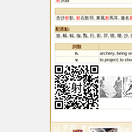
射
洪縣
含沙
射
影,
射
石飲羽, 東風
射
馬耳, 邀名
配搭點:
放
,
幅
,
輻
,
伽
,
豔
,
衍
,
影
,
羿
,
噴
,
堋
,
沙
,
詞類
n.
archery
,
being
o
v.
to
project
;
to
sho