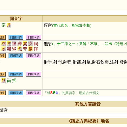
同音字
廿
偌
廾
僕射
(古代官名，相當於宰相)
同韻
同韻同調
同聲同調
液
亦
逆
役
譯
翼
疫
鷊
無射
(古十二律之一；又解「不厭」，語出《詩經·
廙
睪
翊
驛
弋
弈
腋
繹
翌
熤
薿
嶧
杙
蜴
鶂
嶷
同韻
同韻同調
同聲同調
鷁
屰
譺
圛
黓
燚
垼
芅
麝
射手,射門,射程,射箭,射擊,射石飲羽,注射,發
斁
帟
燡
埸
瀷
醳
馹
墿
焲
熼
晹
縌
釴
霬
同韻
同韻同調
同聲同調
蝕
飤
崱
捑
s
e
6
「射
」的異讀字，用於古代韻文
同韻
同韻同調
同聲同調
其他方言讀音
讀音
《讀史方輿紀要》地名