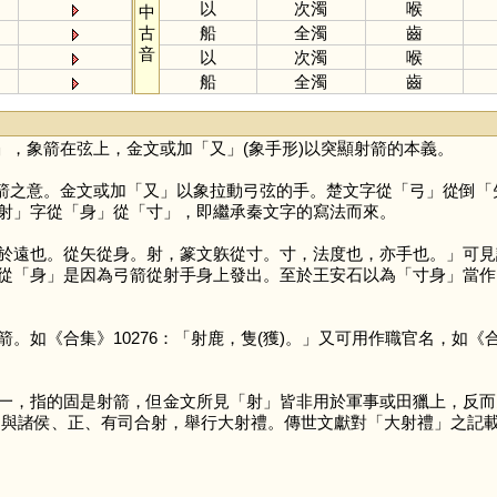
以
次濁
喉
中
古
船
全濁
齒
音
以
次濁
喉
船
全濁
齒
」，象箭在弦上，金文或加「
又
」(象手形)以突顯射箭的本義。
箭之意。金文或加「
又
」以象拉動弓弦的手。楚文字從「
弓
」從倒「
射
」字從「
身
」從「
寸
」，即繼承秦文字的寫法而來。
遠也。從矢從身。射，篆文䠶從寸。寸，法度也，亦手也。」可見
從「
身
」是因為弓箭從射手身上發出。至於王安石以為「寸身」當作
。如《合集》10276：「射鹿，隻(獲)。」又可用作職官名，如《
一，指的固是射箭，但金文所見「
射
」皆非用於軍事或田獵上，反而
地，與諸侯、正、有司合射，舉行大射禮。傳世文獻對「大射禮」之記載