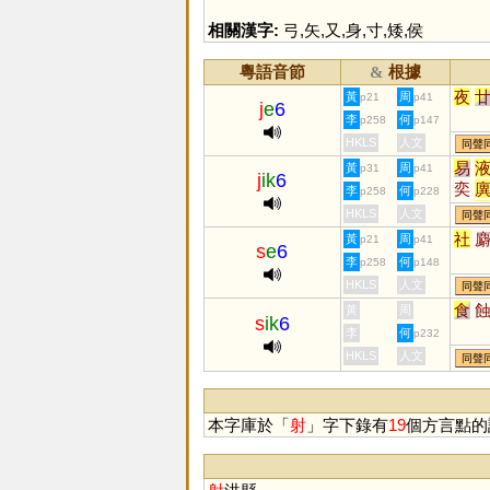
相關漢字:
弓
,
矢
,
又
,
身
,
寸
,
矮
,
侯
粵語音節
根據
&
夜
黃
周
p21
p41
j
e
6
李
何
p258
p147
HKLS
人文
同聲
易
黃
周
p31
p41
j
ik
6
奕
李
何
p258
p228
掖
HKLS
人文
同聲
懌
社
黃
周
p21
p41
s
e
6
艗
李
何
p258
p148
隿
HKLS
人文
同聲
食
黃
周
s
ik
6
李
何
p232
HKLS
人文
同聲
本字庫於「
射
」字下錄有
19
個方言點的