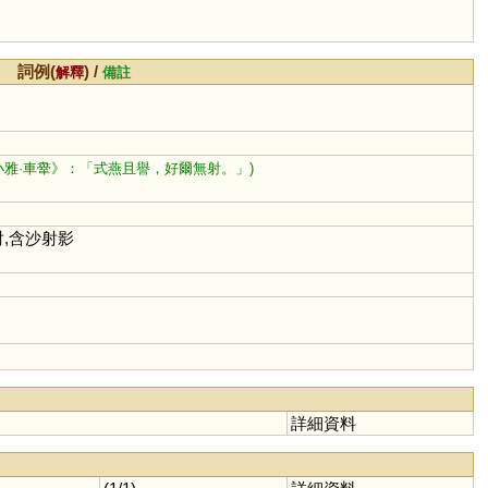
詞例(
) /
解釋
備註
小雅·車舝》：「式燕且譽，好爾無射。」)
射,含沙射影
詳細資料