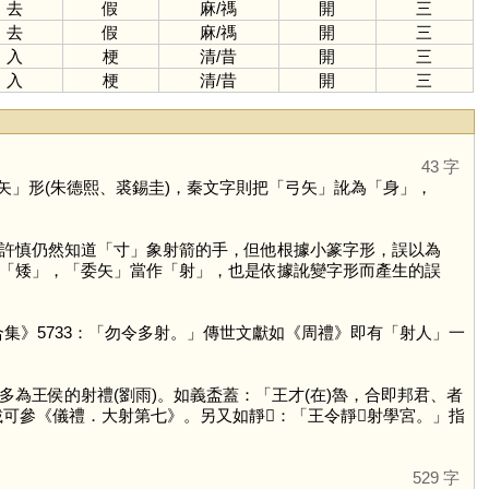
去
假
麻
/
禡
開
三
去
假
麻
/
禡
開
三
入
梗
清
/
昔
開
三
入
梗
清
/
昔
開
三
43 字
矢
」形(朱德熙、裘錫圭)，秦文字則把「弓矢」訛為「
身
」，
許慎仍然知道「
寸
」象射箭的手，但他根據小篆字形，誤以為
「
矮
」，「委矢」當作「
射
」，也是依據訛變字形而產生的誤
合集》5733：「勿令多射。」傳世文獻如《周禮》即有「射人」一
多為王侯的射禮(劉雨)。如義盉蓋：「王才(在)魯，合即邦君、者
可參《儀禮．大射第七》。另又如靜𣪕：「王令靜𤔲射學宮。」指
529 字