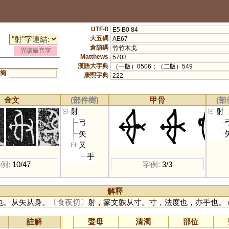
UTF-8
E5 B0 84
大五碼
AE67
倉頡碼
竹竹木戈
異讀破音字
Matthews
5703
漢語大字典
（一版）0506；（二版）549
簡
康熙字典
222
金文
(部件樹)
甲骨
(部
射
射
弓
矢
又
手
例:
10/47
字例:
3/3
解釋
也。从矢从身。
〔食夜切〕
射，篆文䠶从寸。寸，法度也，亦手也。
註解
聲母
清濁
部位