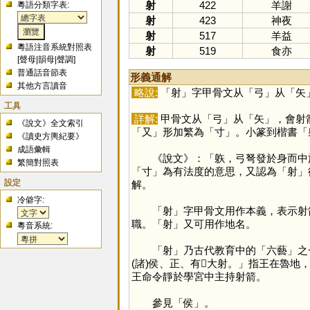
射
422
羊謝
粵語分類字表:
射
423
神夜
射
517
羊益
粵語注音系統對照表
射
519
食亦
[
聲母
|
韻母
|
聲調
]
普通話音節表
形義通解
其他方言讀音
略說:
「
射
」字甲骨文从「
弓
」从「
矢
工具
詳解:
甲骨文从「
弓
」从「
矢
」，會射
《說文》全文索引
「
又
」形加繁為「
寸
」。小篆到楷書「
《讀史方輿紀要》
成語彙輯
《說文》：「䠶，弓弩發於身而中於
繁簡對照表
「
寸
」為有法度的意思，又認為「
射
」
設定
解。
冷僻字:
「
射
」字甲骨文用作本義，表示射箭
職。「
射
」又可用作地名。
粵音系統:
「
射
」乃古代教育中的「六藝」之
(諸)侯、正、有𤔲大射。」指王在魯
王命令靜於學宮中主持射箭。
參見「
侯
」。