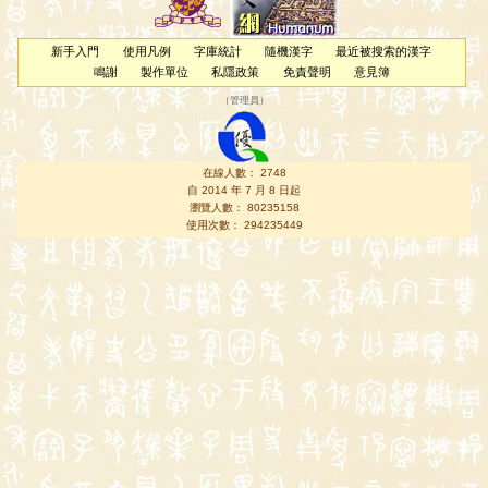
新手入門
使用凡例
字庫統計
隨機漢字
最近被搜索的漢字
鳴謝
製作單位
私隱政策
免責聲明
意見簿
（
管理員
）
在線人數： 2748
自 2014 年 7 月 8 日起
瀏覽人數： 80235158
使用次數： 294235449