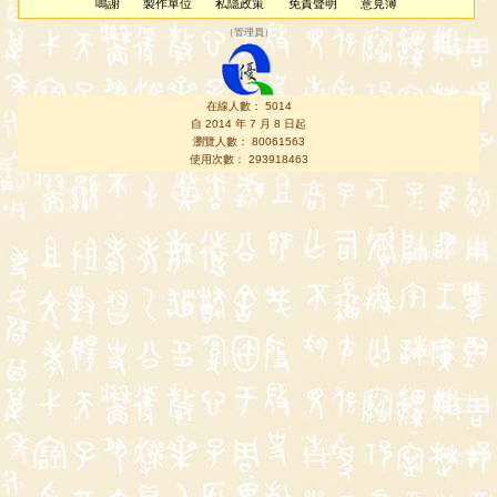
鳴謝
製作單位
私隱政策
免責聲明
意見簿
（
管理員
）
在線人數： 5014
自 2014 年 7 月 8 日起
瀏覽人數： 80061563
使用次數： 293918463