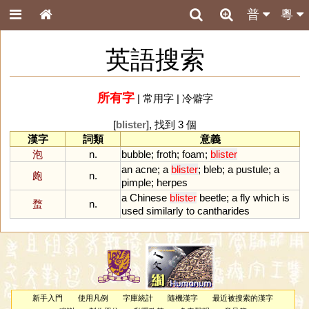
普
粵
英語搜索
所有字
|
常用字
|
冷僻字
[
blister
], 找到 3 個
漢字
詞類
意義
泡
n.
bubble
;
froth
;
foam
;
blister
an
acne
;
a
blister
;
bleb
;
a
pustule
;
a
皰
n.
pimple
;
herpes
a
Chinese
blister
beetle
;
a
fly
which
is
蝥
n.
used
similarly
to
cantharides
新手入門
使用凡例
字庫統計
隨機漢字
最近被搜索的漢字