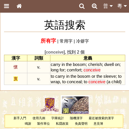
普
粵
英語搜索
所有字
|
常用字
|
冷僻字
[
conceive
], 找到 2 個
漢字
詞類
意義
carry
in
the
bosom
;
cherish
;
dwell
on
;
懷
v.
long
for
;
comfort
;
conceive
to
carry
in
the
bosom
or
the
sleeve
;
to
褱
v.
wrap
,
to
conceal
;
to
conceive
(
a
child
)
新手入門
使用凡例
字庫統計
隨機漢字
最近被搜索的漢字
鳴謝
製作單位
私隱政策
免責聲明
意見簿