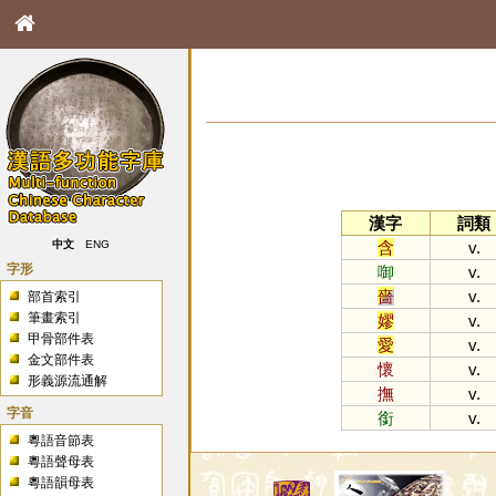
漢字
詞類
含
v.
中文
ENG
字形
啣
v.
嗇
v.
部首索引
筆畫索引
嫪
v.
甲骨部件表
愛
v.
金文部件表
懷
v.
形義源流通解
撫
v.
字音
銜
v.
粵語音節表
粵語聲母表
粵語韻母表