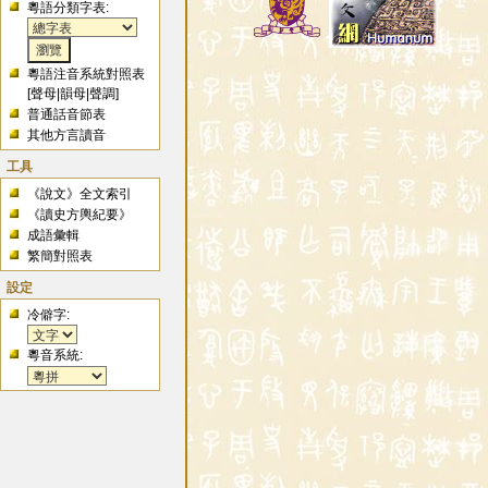
粵語分類字表:
粵語注音系統對照表
[
聲母
|
韻母
|
聲調
]
普通話音節表
其他方言讀音
工具
《說文》全文索引
《讀史方輿紀要》
成語彙輯
繁簡對照表
設定
冷僻字:
粵音系統: