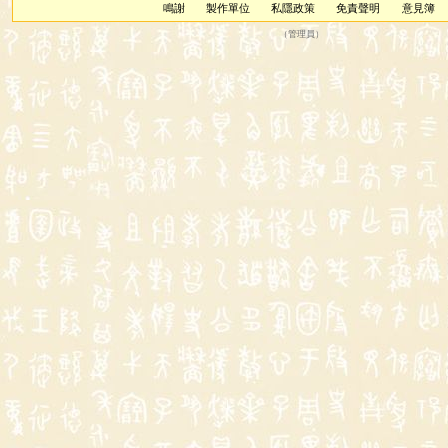
鳴謝
製作單位
私隱政策
免責聲明
意見簿
（
管理員
）