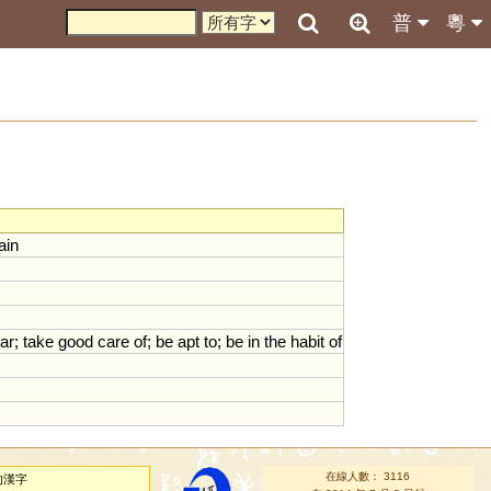
普
粵
ain
ar
;
take
good
care
of
;
be
apt
to
;
be
in
the
habit
of
在線人數： 3116
的漢字