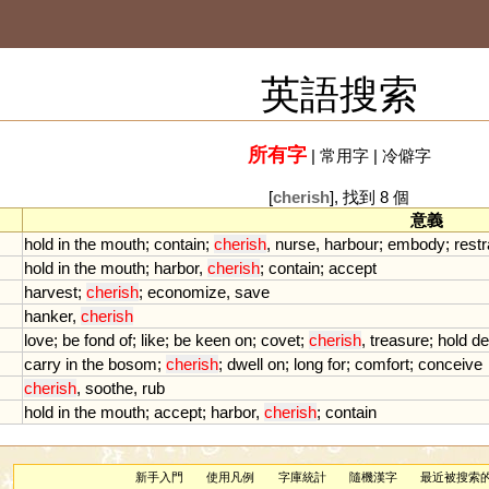
英語搜索
所有字
|
常用字
|
冷僻字
[
cherish
], 找到 8 個
意義
hold
in
the
mouth
;
contain
;
cherish
,
nurse
,
harbour
;
embody
;
restr
hold
in
the
mouth
;
harbor
,
cherish
;
contain
;
accept
harvest
;
cherish
;
economize
,
save
hanker
,
cherish
love
;
be
fond
of
;
like
;
be
keen
on
;
covet
;
cherish
,
treasure
;
hold
de
carry
in
the
bosom
;
cherish
;
dwell
on
;
long
for
;
comfort
;
conceive
cherish
,
soothe
,
rub
hold
in
the
mouth
;
accept
;
harbor
,
cherish
;
contain
新手入門
使用凡例
字庫統計
隨機漢字
最近被搜索