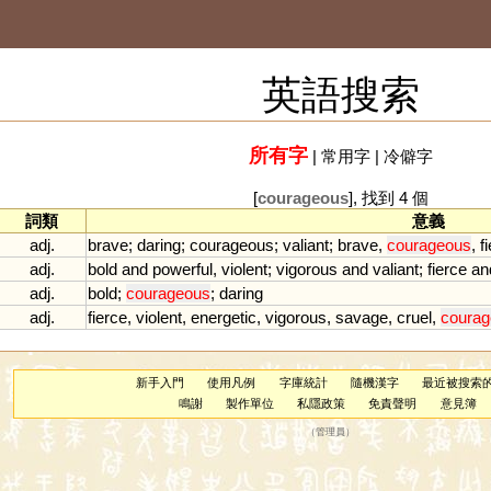
英語搜索
所有字
|
常用字
|
冷僻字
[
courageous
], 找到 4 個
詞類
意義
adj.
brave
;
daring
;
courageous
;
valiant
;
brave
,
courageous
,
f
adj.
bold
and
powerful
,
violent
;
vigorous
and
valiant
;
fierce
an
adj.
bold
;
courageous
;
daring
adj.
fierce
,
violent
,
energetic
,
vigorous
,
savage
,
cruel
,
courag
新手入門
使用凡例
字庫統計
隨機漢字
最近被搜索
鳴謝
製作單位
私隱政策
免責聲明
意見簿
（
管理員
）