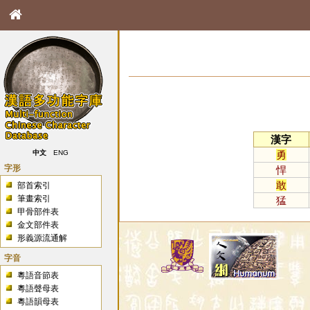
漢字
勇
中文
ENG
字形
悍
敢
部首索引
筆畫索引
猛
甲骨部件表
金文部件表
形義源流通解
字音
粵語音節表
粵語聲母表
粵語韻母表