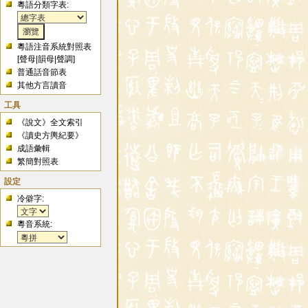
粵語分類字表:
粵語注音系統對照表
[
聲母
|
韻母
|
聲調
]
普通話音節表
其他方言讀音
工具
《說文》全文索引
《讀史方輿紀要》
成語彙輯
繁簡對照表
設定
冷僻字:
粵音系統: