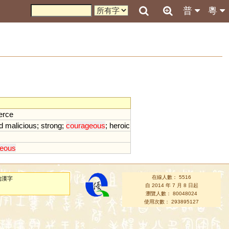
普
粵
ierce
d
malicious
;
strong
;
courageous
;
heroic
eous
在線人數： 5516
的漢字
自 2014 年 7 月 8 日起
瀏覽人數： 80048024
使用次數： 293895127