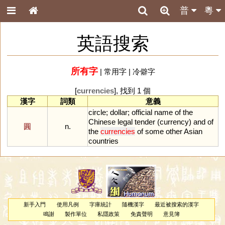
普
粵
英語搜索
所有字
|
常用字
|
冷僻字
[
currencies
], 找到 1 個
漢字
詞類
意義
circle
;
dollar
;
official
name
of
the
Chinese
legal
tender
(
currency
)
and
of
圓
n.
the
currencies
of
some
other
Asian
countries
新手入門
使用凡例
字庫統計
隨機漢字
最近被搜索的漢字
鳴謝
製作單位
私隱政策
免責聲明
意見簿