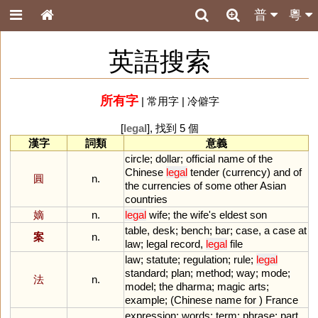
普
粵
英語搜索
所有字
|
常用字
|
冷僻字
[
legal
], 找到 5 個
漢字
詞類
意義
circle
;
dollar
;
official
name
of
the
Chinese
legal
tender
(
currency
)
and
of
圓
n.
the
currencies
of
some
other
Asian
countries
嫡
n.
legal
wife
;
the
wife
'
s
eldest
son
table
,
desk
;
bench
;
bar
;
case
,
a
case
at
案
n.
law
;
legal
record
,
legal
file
law
;
statute
;
regulation
;
rule
;
legal
standard
;
plan
;
method
;
way
;
mode
;
法
n.
model
;
the
dharma
;
magic
arts
;
example
; (
Chinese
name
for
)
France
expression
;
words
;
term
;
phrase
;
part