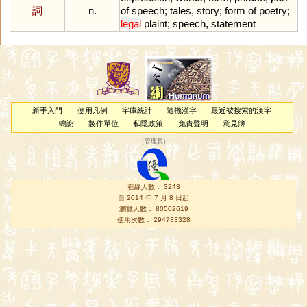
詞
n.
of
speech
;
tales
,
story
;
form
of
poetry
;
legal
plaint
;
speech
,
statement
新手入門
使用凡例
字庫統計
隨機漢字
最近被搜索的漢字
鳴謝
製作單位
私隱政策
免責聲明
意見簿
（
管理員
）
在線人數： 3243
自 2014 年 7 月 8 日起
瀏覽人數： 80502619
使用次數： 294733328