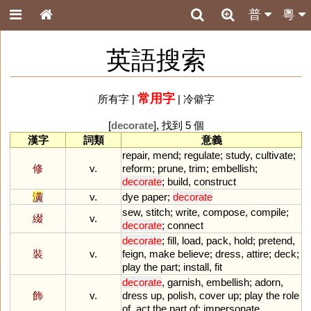
普
粵
英語搜索
常用字
所有字
|
|
冷僻字
[
decorate
], 找到 5 個
漢字
詞類
意義
repair
,
mend
;
regulate
;
study
,
cultivate
;
修
v.
reform
;
prune
,
trim
;
embellish
;
decorate
;
build
,
construct
潢
v.
dye
paper
;
decorate
sew
,
stitch
;
write
,
compose
,
compile
;
綴
v.
decorate
;
connect
decorate
;
fill
,
load
,
pack
,
hold
;
pretend
,
裝
v.
feign
,
make
believe
;
dress
,
attire
;
deck
;
play
the
part
;
install
,
fit
decorate
,
garnish
,
embellish
;
adorn
,
飾
v.
dress
up
,
polish
,
cover
up
;
play
the
role
of
,
act
the
part
of
;
impersonate