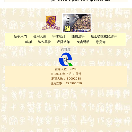
新手入門
使用凡例
字庫統計
隨機漢字
最近被搜索的漢字
鳴謝
製作單位
私隱政策
免責聲明
意見簿
（
管理員
）
在線人數： 6233
自 2014 年 7 月 8 日起
瀏覽人數： 80092988
使用次數： 293965559