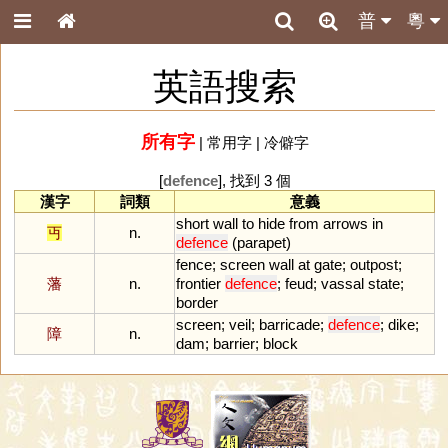
普
粵
英語搜索
所有字
|
常用字
|
冷僻字
[
defence
], 找到 3 個
漢字
詞類
意義
short
wall
to
hide
from
arrows
in
丏
n.
defence
(
parapet
)
fence
;
screen
wall
at
gate
;
outpost
;
藩
n.
frontier
defence
;
feud
;
vassal
state
;
border
screen
;
veil
;
barricade
;
defence
;
dike
;
障
n.
dam
;
barrier
;
block