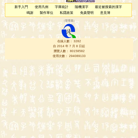
新手入門
使用凡例
字庫統計
隨機漢字
最近被搜索的漢字
鳴謝
製作單位
私隱政策
免責聲明
意見簿
（
管理員
）
在線人數： 3282
自 2014 年 7 月 8 日起
瀏覽人數： 80158582
使用次數： 294089133