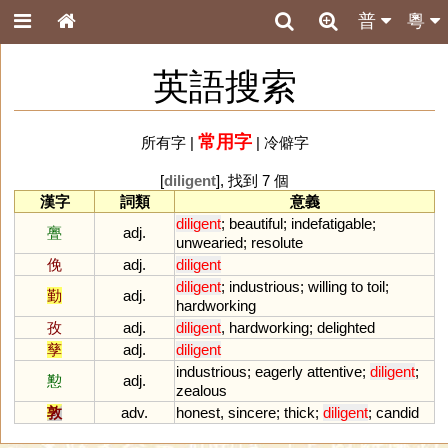
普
粵
英語搜索
常用字
所有字
|
|
冷僻字
[
diligent
], 找到 7 個
漢字
詞類
意義
diligent
;
beautiful
;
indefatigable
;
亹
adj.
unwearied
;
resolute
俛
adj.
diligent
diligent
;
industrious
;
willing
to
toil
;
勤
adj.
hardworking
孜
adj.
diligent
,
hardworking
;
delighted
孳
adj.
diligent
industrious
;
eagerly
attentive
;
diligent
;
懃
adj.
zealous
敦
adv.
honest
,
sincere
;
thick
;
diligent
;
candid