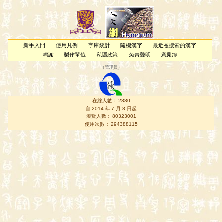
新手入門
使用凡例
字庫統計
隨機漢字
最近被搜索的漢字
鳴謝
製作單位
私隱政策
免責聲明
意見簿
（
管理員
）
在線人數： 2880
自 2014 年 7 月 8 日起
瀏覽人數： 80323001
使用次數： 294388115