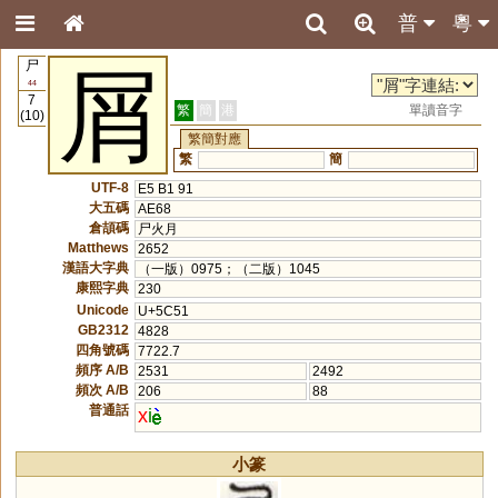
普
粵
尸
屑
44
7
繁
簡
港
單讀音字
(10)
繁簡對應
繁
簡
UTF-8
E5 B1 91
大五碼
AE68
倉頡碼
尸火月
Matthews
2652
漢語大字典
（一版）0975；（二版）1045
康熙字典
230
Unicode
U+5C51
GB2312
4828
四角號碼
7722.7
頻序 A/B
2531
2492
頻次 A/B
206
88
普通話
x
i
小篆