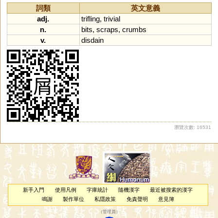
詞類
英文意義
adj.
trifling
,
trivial
n.
bits
,
scraps
,
crumbs
v.
disdain
瀏覽次數: 16531
新手入門
使用凡例
字庫統計
隨機漢字
最近被搜索的漢字
鳴謝
製作單位
私隱政策
免責聲明
意見簿
（
管理員
）