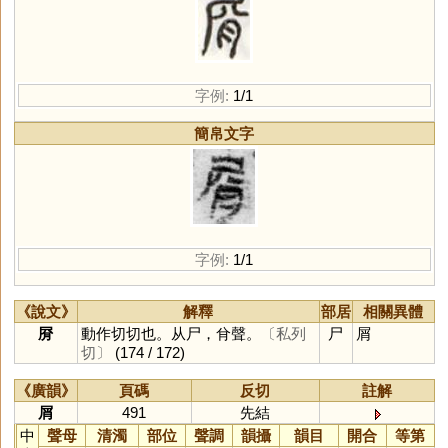
字例:
1/1
簡帛文字
字例:
1/1
《說文》
解釋
部居
相關異體
㞕
動作切切也。从尸，䏌聲。
〔私列
尸
屑
切〕
(174 / 172)
《廣韻》
頁碼
反切
註解
屑
491
先結
中
聲母
清濁
部位
聲調
韻攝
韻目
開合
等第