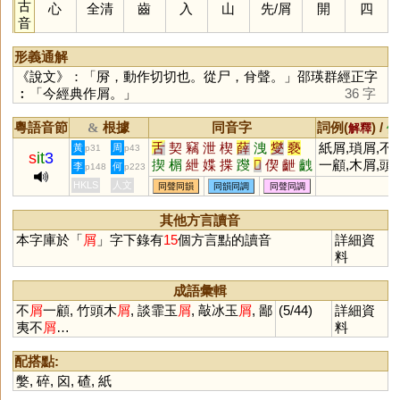
古
心
全清
齒
入
山
先
/
屑
開
四
音
形義通解
《說文》：「㞕，動作切切也。從尸，䏌聲。」邵瑛群經正字
︰「今經典作屑。」
36 字
粵語音節
根據
同音字
詞例(
) /
&
解釋
備
舌
契
竊
泄
楔
薛
洩
燮
褻
紙屑,瑣屑,不
黃
周
p31
p43
s
it
3
揳
榍
紲
媟
揲
躞
𤏻
偰
齛
齥
一顧,木屑,頭
李
何
p148
p223
僁
躠
嶭
屧
靾
疶
伳
絏
渫
屑,屑意
(在意)
HKLS
人文
同聲同韻
同韻同調
同聲同調
其他方言讀音
本字庫於「
屑
」字下錄有
15
個方言點的讀音
詳細資
料
成語彙輯
不
屑
一顧, 竹頭木
屑
, 談霏玉
屑
, 敲冰玉
屑
, 鄙
(5/44)
詳細資
夷不
屑
…
料
配搭點:
嫳
,
碎
,
囟
,
碴
,
紙