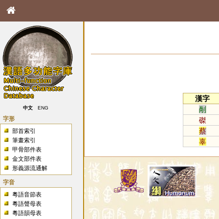
漢字
剮
中文
ENG
字形
磔
蔡
部首索引
筆畫索引
辜
甲骨部件表
金文部件表
形義源流通解
字音
粵語音節表
粵語聲母表
粵語韻母表