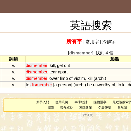
英語搜索
所有字
|
常用字
|
冷僻字
[
dismember
], 找到 4 個
詞類
意義
v.
dismember
;
kill
;
get
cut
v.
dismember
,
tear
apart
v.
dismember
lower
limb
of
victim
,
kill
(
arch
.)
v.
to
dismember
[
a
person
] (
arch
.)
be
unworthy
of
,
to
let
d
新手入門
使用凡例
字庫統計
隨機漢字
最近被搜索
鳴謝
製作單位
私隱政策
免責聲明
意見簿
（
管理員
）