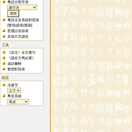
粵語分類字表:
粵語注音系統對照表
[
聲母
|
韻母
|
聲調
]
普通話音節表
其他方言讀音
工具
《說文》全文索引
《讀史方輿紀要》
成語彙輯
繁簡對照表
設定
冷僻字:
粵音系統: