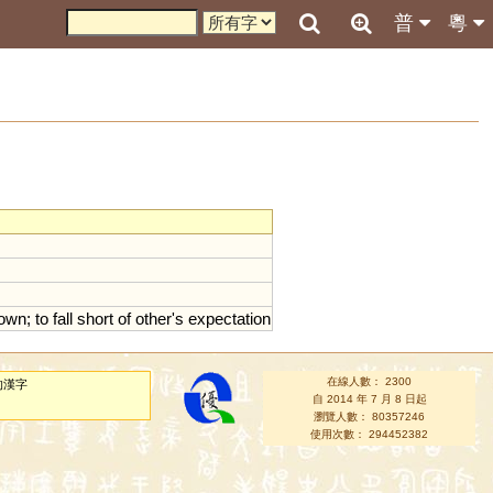
普
粵
own
;
to
fall
short
of
other
'
s
expectation
在線人數： 2300
的漢字
自 2014 年 7 月 8 日起
瀏覽人數： 80357246
使用次數： 294452382