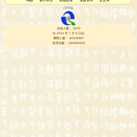
鳴謝
製作單位
私隱政策
免責聲明
意見簿
（
管理員
）
在線人數： 3370
自 2014 年 7 月 8 日起
瀏覽人數： 80145887
使用次數： 294069333