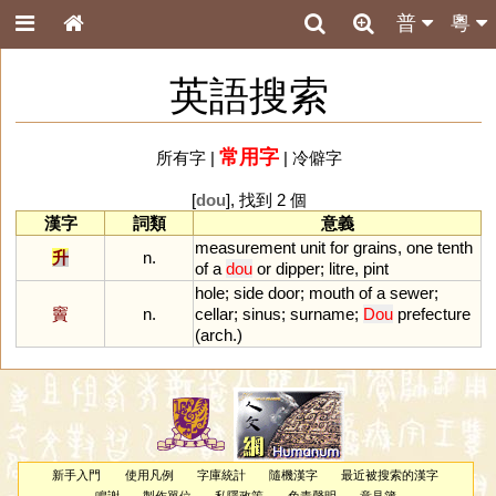
普
粵
英語搜索
常用字
所有字
|
|
冷僻字
[
dou
], 找到 2 個
漢字
詞類
意義
measurement
unit
for
grains
,
one
tenth
升
n.
of
a
dou
or
dipper
;
litre
,
pint
hole
;
side
door
;
mouth
of
a
sewer
;
竇
n.
cellar
;
sinus
;
surname
;
Dou
prefecture
(
arch
.)
新手入門
使用凡例
字庫統計
隨機漢字
最近被搜索的漢字