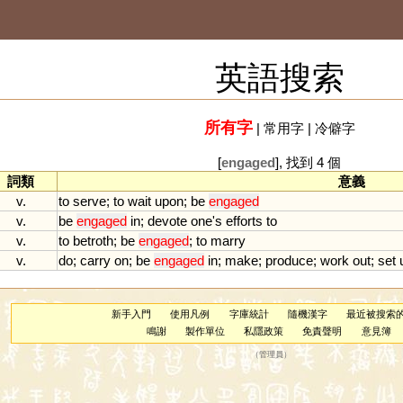
英語搜索
所有字
|
常用字
|
冷僻字
[
engaged
], 找到 4 個
詞類
意義
v.
to
serve
;
to
wait
upon
;
be
engaged
v.
be
engaged
in
;
devote
one
'
s
efforts
to
v.
to
betroth
;
be
engaged
;
to
marry
v.
do
;
carry
on
;
be
engaged
in
;
make
;
produce
;
work
out
;
set
新手入門
使用凡例
字庫統計
隨機漢字
最近被搜索
鳴謝
製作單位
私隱政策
免責聲明
意見簿
（
管理員
）