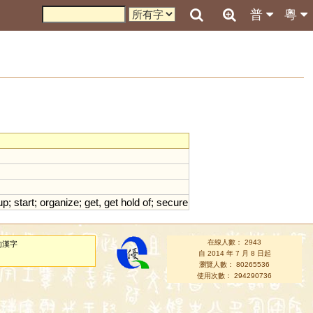
普
粵
up
;
start
;
organize
;
get
,
get
hold
of
;
secure
在線人數： 2943
的漢字
自 2014 年 7 月 8 日起
瀏覽人數： 80265536
使用次數： 294290736