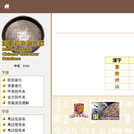
漢字
事
中文
ENG
字形
務
娉
部首索引
筆畫索引
搞
甲骨部件表
金文部件表
形義源流通解
字音
粵語音節表
粵語聲母表
粵語韻母表