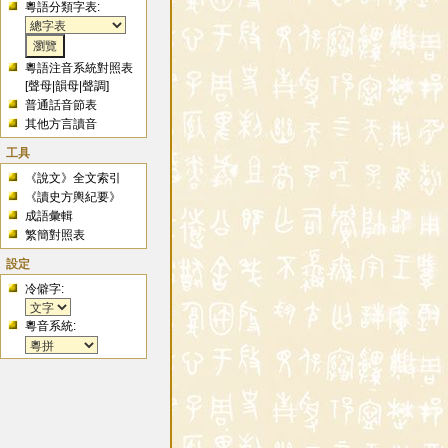
粵語分類字表:
粵語注音系統對照表
[
聲母
|
韻母
|
聲調
]
普通話音節表
其他方言讀音
工具
《說文》全文索引
《讀史方輿紀要》
成語彙輯
繁簡對照表
設定
冷僻字:
粵音系統: