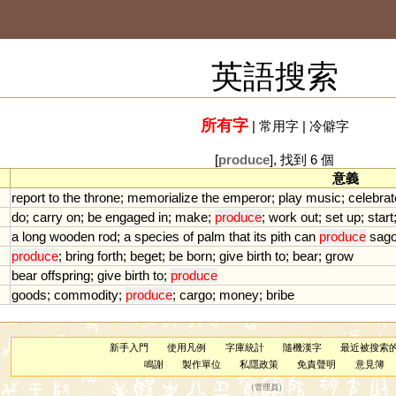
英語搜索
所有字
|
常用字
|
冷僻字
[
produce
], 找到 6 個
意義
report
to
the
throne
;
memorialize
the
emperor
;
play
music
;
celebrat
do
;
carry
on
;
be
engaged
in
;
make
;
produce
;
work
out
;
set
up
;
start
a
long
wooden
rod
;
a
species
of
palm
that
its
pith
can
produce
sag
produce
;
bring
forth
;
beget
;
be
born
;
give
birth
to
;
bear
;
grow
bear
offspring
;
give
birth
to
;
produce
goods
;
commodity
;
produce
;
cargo
;
money
;
bribe
新手入門
使用凡例
字庫統計
隨機漢字
最近被搜索
鳴謝
製作單位
私隱政策
免責聲明
意見簿
（
管理員
）