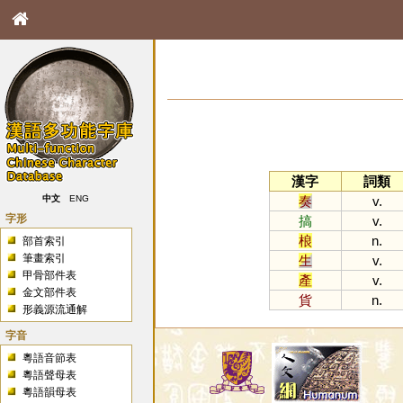
漢字
詞類
奏
v.
中文
ENG
字形
搞
v.
桹
n.
部首索引
筆畫索引
生
v.
甲骨部件表
產
v.
金文部件表
貨
n.
形義源流通解
字音
粵語音節表
粵語聲母表
粵語韻母表