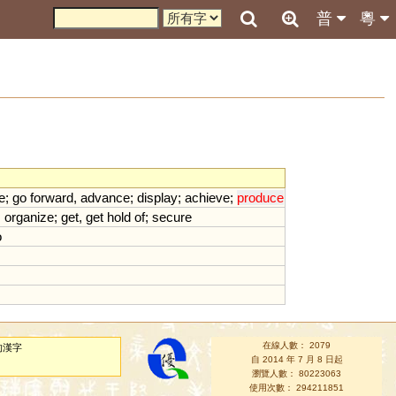
普
粵
e
;
go
forward
,
advance
;
display
;
achieve
;
produce
;
organize
;
get
,
get
hold
of
;
secure
o
在線人數： 2079
的漢字
自 2014 年 7 月 8 日起
瀏覽人數： 80223063
使用次數： 294211851