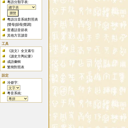
粵語分類字表:
粵語注音系統對照表
[
聲母
|
韻母
|
聲調
]
普通話音節表
其他方言讀音
工具
《說文》全文索引
《讀史方輿紀要》
成語彙輯
繁簡對照表
設定
冷僻字:
粵音系統: