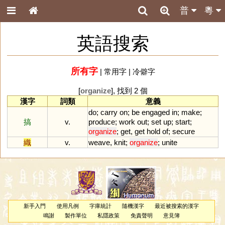
普
粵
英語搜索
所有字
|
常用字
|
冷僻字
[
organize
], 找到 2 個
漢字
詞類
意義
do
;
carry
on
;
be
engaged
in
;
make
;
搞
v.
produce
;
work
out
;
set
up
;
start
;
organize
;
get
,
get
hold
of
;
secure
織
v.
weave
,
knit
;
organize
;
unite
新手入門
使用凡例
字庫統計
隨機漢字
最近被搜索的漢字
鳴謝
製作單位
私隱政策
免責聲明
意見簿