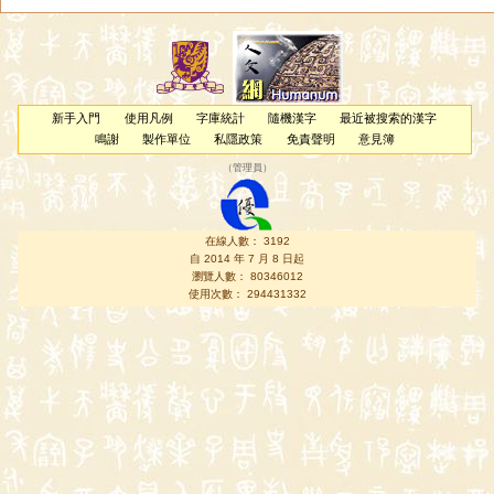
新手入門
使用凡例
字庫統計
隨機漢字
最近被搜索的漢字
鳴謝
製作單位
私隱政策
免責聲明
意見簿
（
管理員
）
在線人數： 3192
自 2014 年 7 月 8 日起
瀏覽人數： 80346012
使用次數： 294431332