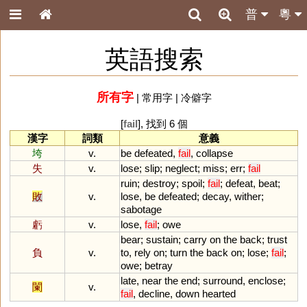
普
粵
英語搜索
所有字
|
常用字
|
冷僻字
[
fail
], 找到 6 個
漢字
詞類
意義
垮
v.
be
defeated
,
fail
,
collapse
失
v.
lose
;
slip
;
neglect
;
miss
;
err
;
fail
ruin
;
destroy
;
spoil
;
fail
;
defeat
,
beat
;
敗
v.
lose
,
be
defeated
;
decay
,
wither
;
sabotage
虧
v.
lose
,
fail
;
owe
bear
;
sustain
;
carry
on
the
back
;
trust
負
v.
to
,
rely
on
;
turn
the
back
on
;
lose
;
fail
;
owe
;
betray
late
,
near
the
end
;
surround
,
enclose
;
闌
v.
fail
,
decline
,
down
hearted