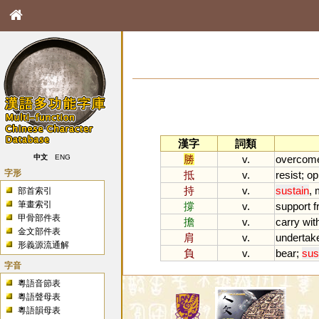
漢字
詞類
勝
v.
overcom
中文
ENG
字形
抵
v.
resist
;
op
持
v.
sustain
,
部首索引
筆畫索引
撐
v.
support
f
甲骨部件表
擔
v.
carry
wit
金文部件表
肩
v.
undertak
形義源流通解
負
v.
bear
;
sus
字音
粵語音節表
粵語聲母表
粵語韻母表