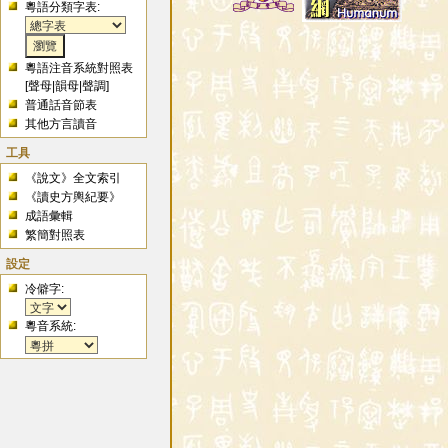
粵語分類字表:
粵語注音系統對照表
[
聲母
|
韻母
|
聲調
]
普通話音節表
其他方言讀音
工具
《說文》全文索引
《讀史方輿紀要》
成語彙輯
繁簡對照表
設定
冷僻字:
粵音系統: