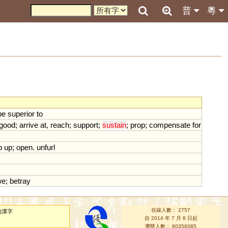
普
粵
be
superior
to
good
;
arrive
at
,
reach
;
support
;
sustain
;
prop
;
compensate
for
p
up
;
open
.
unfurl
we
;
betray
在線人數： 2757
的漢字
自 2014 年 7 月 8 日起
瀏覽人數： 80356085