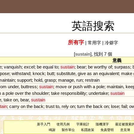
英語搜索
所有字
|
常用字
|
冷僻字
[
sustain
], 找到 7 個
意義
e
;
vanquish
;
excel
;
be
equal
to
;
sustain
;
bear
;
be
worthy
of
;
surpass
;
pose
;
withstand
;
knock
;
butt
;
substitute
,
give
as
an
equivalent
;
make
maintain
;
support
;
hold
,
grasp
;
manage
,
run
;
restrain
rom
under
,
buttress
;
sustain
;
move
or
push
with
a
pole
;
maintain
,
kee
h
a
pole
over
the
shoulder
;
take
responsibility
;
undertake
;
sustain
e
,
take
on
,
bear
,
sustain
tain
;
carry
on
the
back
;
trust
to
,
rely
on
;
turn
the
back
on
;
lose
;
fail
;
o
新手入門
使用凡例
字庫統計
隨機漢字
最近被搜索
鳴謝
製作單位
私隱政策
免責聲明
意見簿