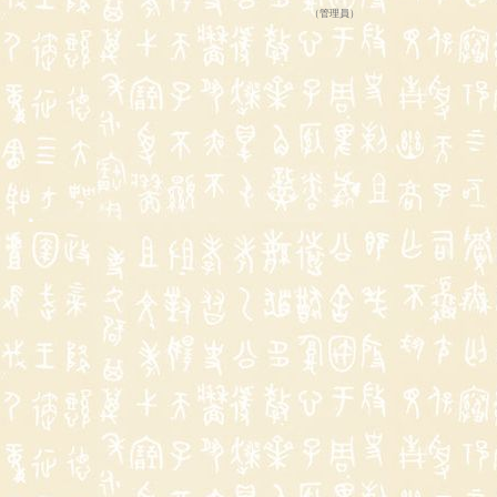
（
管理員
）