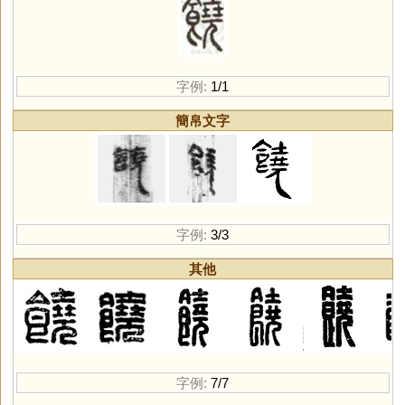
字例:
1/1
簡帛文字
字例:
3/3
其他
字例:
7/7