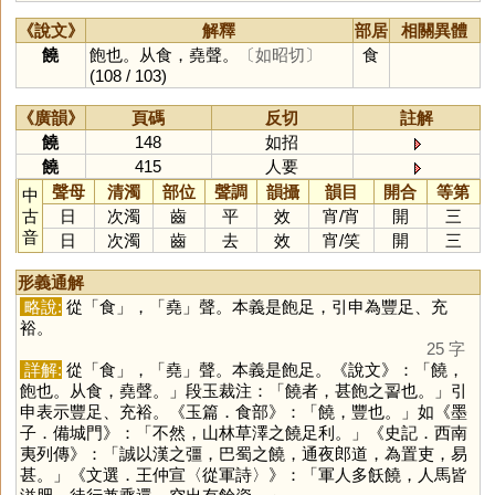
《說文》
解釋
部居
相關異體
饒
飽也。从食，堯聲。
〔如昭切〕
食
(108 / 103)
《廣韻》
頁碼
反切
註解
饒
148
如招
饒
415
人要
聲母
清濁
部位
聲調
韻攝
韻目
開合
等第
中
古
日
次濁
齒
平
效
宵
/
宵
開
三
音
日
次濁
齒
去
效
宵
/
笑
開
三
形義通解
略說:
從「
食
」，「
堯
」聲。本義是飽足，引申為豐足、充
裕。
25 字
詳解:
從「
食
」，「
堯
」聲。本義是飽足。《說文》：「饒，
飽也。从食，堯聲。」段玉裁注：「饒者，甚飽之䛐也。」引
申表示豐足、充裕。《玉篇．食部》：「饒，豐也。」如《墨
子．備城門》：「不然，山林草澤之饒足利。」《史記．西南
夷列傳》：「誠以漢之彊，巴蜀之饒，通夜郎道，為置吏，易
甚。」《文選．王仲宣〈從軍詩〉》：「軍人多飫饒，人馬皆