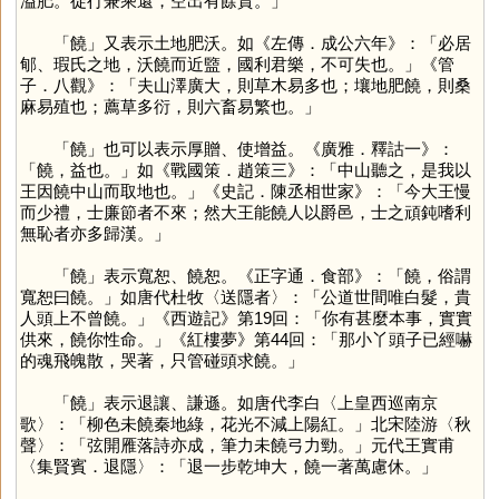
溢肥。徒行兼乘還，空出有餘資。」
「
饒
」又表示土地肥沃。如《左傳．成公六年》：「必居
郇、瑕氏之地，沃饒而近盬，國利君樂，不可失也。」《管
子．八觀》：「夫山澤廣大，則草木易多也；壤地肥饒，則桑
麻易殖也；薦草多衍，則六畜易繁也。」
「
饒
」也可以表示厚贈、使增益。《廣雅．釋詁一》：
「饒，益也。」如《戰國策．趙策三》：「中山聽之，是我以
王因饒中山而取地也。」《史記．陳丞相世家》：「今大王慢
而少禮，士廉節者不來；然大王能饒人以爵邑，士之頑鈍嗜利
無恥者亦多歸漢。」
「
饒
」表示寬恕、饒恕。《正字通．食部》：「饒，俗謂
寬恕曰饒。」如唐代杜牧〈送隱者〉：「公道世間唯白髮，貴
人頭上不曾饒。」《西遊記》第19回：「你有甚麼本事，實實
供來，饒你性命。」《紅樓夢》第44回：「那小丫頭子已經嚇
的魂飛魄散，哭著，只管碰頭求饒。」
「
饒
」表示退讓、謙遜。如唐代李白〈上皇西巡南京
歌〉：「柳色未饒秦地綠，花光不減上陽紅。」北宋陸游〈秋
聲〉：「弦開雁落詩亦成，筆力未饒弓力勁。」元代王實甫
〈集賢賓．退隱〉：「退一步乾坤大，饒一著萬慮休。」