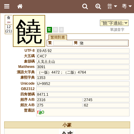
普
粵
食
饒
184
12
繁
簡
港
單讀音字
(21)
繁簡對應
繁
簡
饶
UTF-8
E9 A5 92
大五碼
C4C7
倉頡碼
人戈土土山
Matthews
3091
漢語大字典
（一版）4472；（二版）4764
康熙字典
1353
Unicode
U+9952
GB2312
四角號碼
8471.1
頻序 A/B
2316
2745
頻次 A/B
275
62
普通話
r
o
小篆