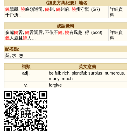
《讀史方輿紀要》地名
饒
陽縣,
饒
峰嶺巡司,
饒
州,
饒
州府,
饒
州守禦
(5/7)
詳細資
千戶所…
料
成語彙輯
多嘴
饒
舌,
饒
舌調唇, 不依不
饒
,
饒
有風趣, 得
(5/29)
詳細資
饒
人處且
饒
人…
料
配搭點:
爇
,
求
,
恕
詞類
英文意義
adj.
be
full
;
rich
,
plentiful
;
surplus
;
numerous
,
many
,
much
v.
forgive