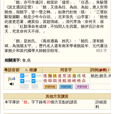
「
饒
」亦可作連詞，相當於「儘管」、「任憑」。朱駿聲
《說文通訓定聲》：「饒，又借為任、為由、為如，唐人所用
饒他，假饒字，皆一聲之轉。」如唐代杜牧〈猿〉：「三聲欲
斷疑腸斷，饒是少年今白頭。」北宋張先〈山亭宴〉：「饒他
此後更思量，總莫似，當筵情緒。」清代李漁〈奈何天．崖
略〉：「紅顏薄命有成律，不怕閨人生四翼。饒伊百計奈何
天，究意奈何天不得。」
「
饒
」是姓氏。《風俗通義．姓氏》：「饒氏，漢有饒
斌，為漁陽太守。」歷代名人還有南宋學者饒延年、元代書法
家饒介和當代國學大師饒宗頤等。
853 字
相關漢字:
食
,
堯
粵語音節
根據
同音字
詞例(
) /
&
解釋
備
搖
陶
姚
遙
窯
謠
堯
徭
瑤
饒恕,饒舌,求
黃
周
p24
p199
j
iu
4
僥
繇
鷂
洮
鰩
嬈
嶢
橈
垚
李
何
p319
p172
猺
蟯
軺
䌛
媱
穘
烑
摿
顤
HKLS
人文
同聲同韻
同韻同調
同聲同調
嗂
脁
襓
颻
蕘
銚
愮
傜
珧
榣
其他方言讀音
本字庫於「
饒
」字下錄有
20
個方言點的讀音
詳細資
料