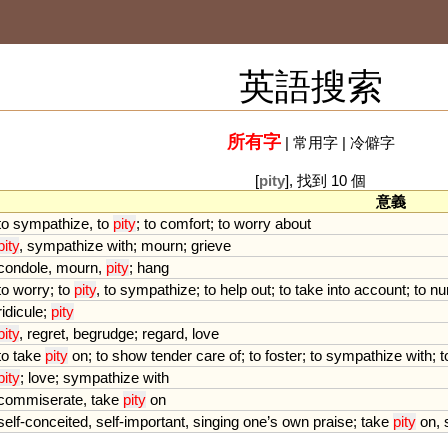
英語搜索
所有字
|
常用字
|
冷僻字
[
pity
], 找到 10 個
意義
to
sympathize
,
to
pity
;
to
comfort
;
to
worry
about
pity
,
sympathize
with
;
mourn
;
grieve
condole
,
mourn
,
pity
;
hang
to
worry
;
to
pity
,
to
sympathize
;
to
help
out
;
to
take
into
account
;
to
nu
ridicule
;
pity
pity
,
regret
,
begrudge
;
regard
,
love
to
take
pity
on
;
to
show
tender
care
of
;
to
foster
;
to
sympathize
with
;
t
pity
;
love
;
sympathize
with
commiserate
,
take
pity
on
self
-
conceited
,
self
-
important
,
singing
one
’
s
own
praise
;
take
pity
on
,