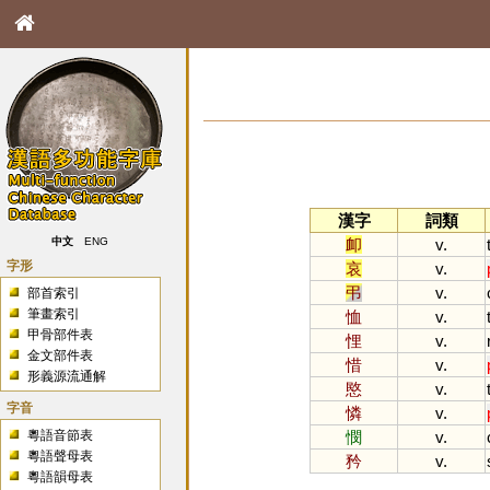
漢字
詞類
卹
v.
中文
ENG
字形
哀
v.
弔
v.
部首索引
筆畫索引
恤
v.
甲骨部件表
悝
v.
金文部件表
惜
v.
形義源流通解
愍
v.
字音
憐
v.
粵語音節表
憫
v.
粵語聲母表
矜
v.
粵語韻母表