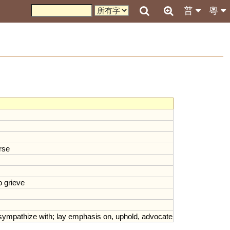
普
粵
rse
o
grieve
sympathize
with
;
lay
emphasis
on
,
uphold
,
advocate