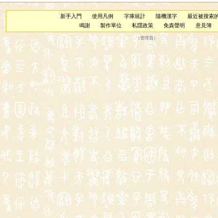
新手入門
使用凡例
字庫統計
隨機漢字
最近被搜索
鳴謝
製作單位
私隱政策
免責聲明
意見簿
（
管理員
）