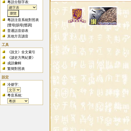
粵語分類字表:
粵語注音系統對照表
[
聲母
|
韻母
|
聲調
]
普通話音節表
其他方言讀音
工具
《說文》全文索引
《讀史方輿紀要》
成語彙輯
繁簡對照表
設定
冷僻字:
粵音系統: