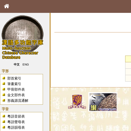
中文
ENG
字形
部首索引
筆畫索引
甲骨部件表
金文部件表
形義源流通解
字音
粵語音節表
粵語聲母表
粵語韻母表