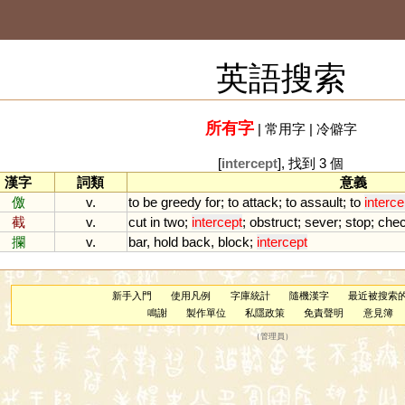
英語搜索
所有字
|
常用字
|
冷僻字
[
intercept
], 找到 3 個
漢字
詞類
意義
儌
v.
to
be
greedy
for
;
to
attack
;
to
assault
;
to
interce
截
v.
cut
in
two
;
intercept
;
obstruct
;
sever
;
stop
;
che
攔
v.
bar
,
hold
back
,
block
;
intercept
新手入門
使用凡例
字庫統計
隨機漢字
最近被搜索
鳴謝
製作單位
私隱政策
免責聲明
意見簿
（
管理員
）