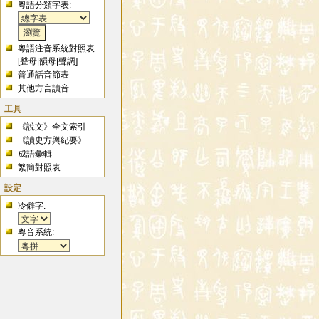
粵語分類字表:
粵語注音系統對照表
[
聲母
|
韻母
|
聲調
]
普通話音節表
其他方言讀音
工具
《說文》全文索引
《讀史方輿紀要》
成語彙輯
繁簡對照表
設定
冷僻字:
粵音系統: