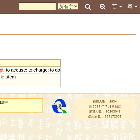
普
粵
pt
;
to
accuse
;
to
charge
;
to
do
ck
;
stem
在線人數： 2934
的漢字
自 2014 年 7 月 8 日起
瀏覽人數： 80203043
使用次數： 294172001