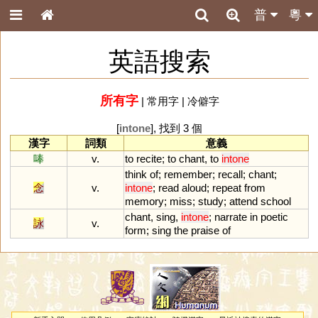
普
粵
英語搜索
所有字
|
常用字
|
冷僻字
[
intone
], 找到 3 個
漢字
詞類
意義
唪
v.
to
recite
;
to
chant
,
to
intone
think
of
;
remember
;
recall
;
chant
;
念
v.
intone
;
read
aloud
;
repeat
from
memory
;
miss
;
study
;
attend
school
chant
,
sing
,
intone
;
narrate
in
poetic
詠
v.
form
;
sing
the
praise
of