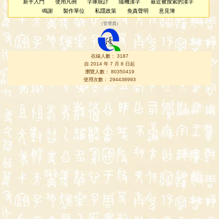
新手入門
使用凡例
字庫統計
隨機漢字
最近被搜索的漢字
鳴謝
製作單位
私隱政策
免責聲明
意見簿
（
管理員
）
在線人數： 3187
自 2014 年 7 月 8 日起
瀏覽人數： 80350419
使用次數： 294438993