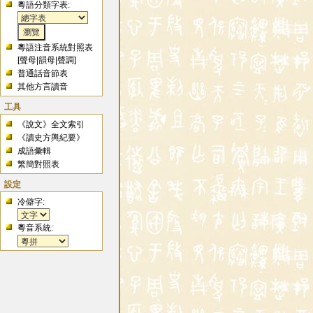
粵語分類字表:
粵語注音系統對照表
[
聲母
|
韻母
|
聲調
]
普通話音節表
其他方言讀音
工具
《說文》全文索引
《讀史方輿紀要》
成語彙輯
繁簡對照表
設定
冷僻字:
粵音系統: