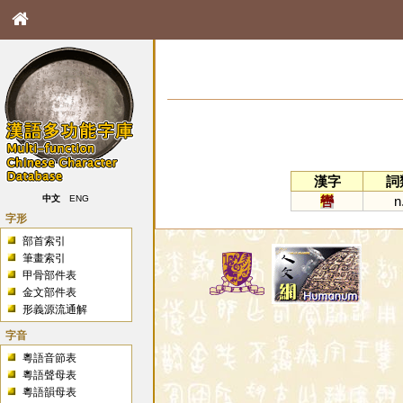
漢字
詞
轡
n
中文
ENG
字形
部首索引
筆畫索引
甲骨部件表
金文部件表
形義源流通解
字音
粵語音節表
粵語聲母表
粵語韻母表