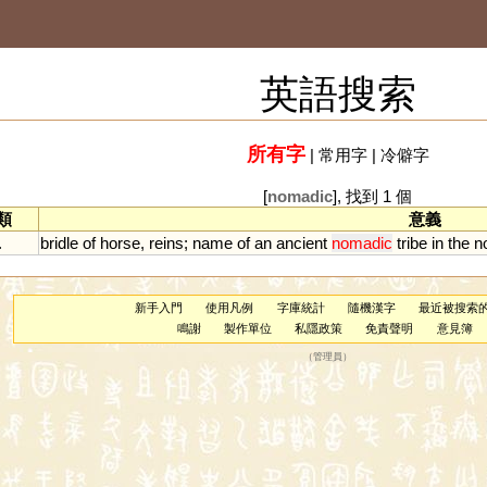
英語搜索
所有字
|
常用字
|
冷僻字
[
nomadic
], 找到 1 個
類
意義
.
bridle
of
horse
,
reins
;
name
of
an
ancient
nomadic
tribe
in
the
n
新手入門
使用凡例
字庫統計
隨機漢字
最近被搜索
鳴謝
製作單位
私隱政策
免責聲明
意見簿
（
管理員
）