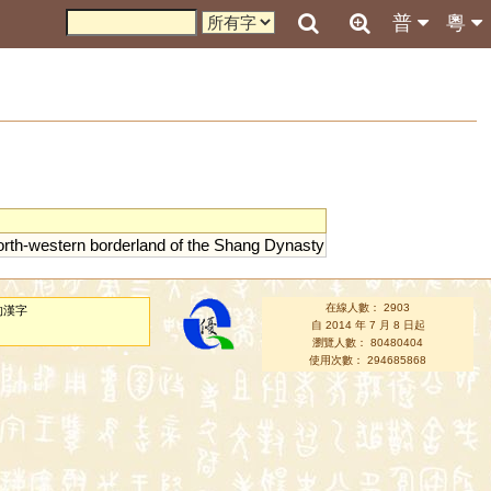
普
粵
orth
-
western
borderland
of
the
Shang
Dynasty
在線人數： 2903
的漢字
自 2014 年 7 月 8 日起
瀏覽人數： 80480404
使用次數： 294685868