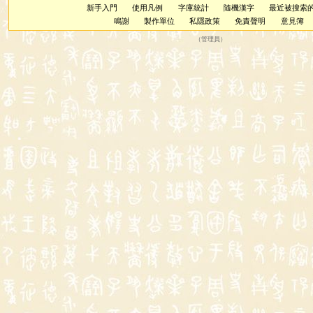
新手入門
使用凡例
字庫統計
隨機漢字
最近被搜索
鳴謝
製作單位
私隱政策
免責聲明
意見簿
（
管理員
）