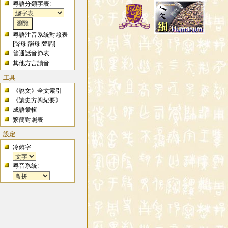
粵語分類字表:
粵語注音系統對照表
[
聲母
|
韻母
|
聲調
]
普通話音節表
其他方言讀音
工具
《說文》全文索引
《讀史方輿紀要》
成語彙輯
繁簡對照表
設定
冷僻字:
粵音系統: