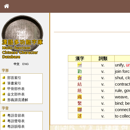
漢字
詞類
一
v.
unify
,
un
中文
ENG
字形
勠
v.
join
for
合
v.
shut
,
cl
部首索引
筆畫索引
結
v.
contrac
甲骨部件表
統
v.
rule
,
go
金文部件表
織
v.
weave
,
形義源流通解
繫
v.
bind
;
be
字音
聯
v.
connect
粵語音節表
逑
v.
to
collec
粵語聲母表
粵語韻母表