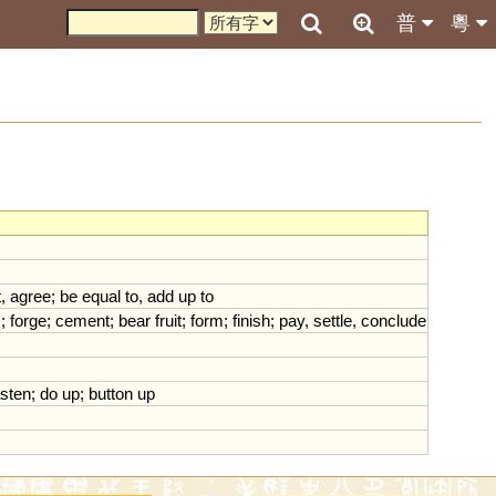
普
粵
t
,
agree
;
be
equal
to
,
add
up
to
m
;
forge
;
cement
;
bear
fruit
;
form
;
finish
;
pay
,
settle
,
conclude
asten
;
do
up
;
button
up