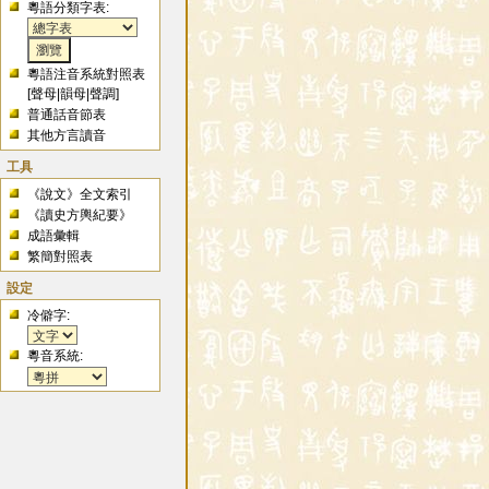
粵語分類字表:
粵語注音系統對照表
[
聲母
|
韻母
|
聲調
]
普通話音節表
其他方言讀音
工具
《說文》全文索引
《讀史方輿紀要》
成語彙輯
繁簡對照表
設定
冷僻字:
粵音系統: