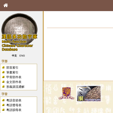
中文
ENG
字形
部首索引
筆畫索引
甲骨部件表
金文部件表
形義源流通解
字音
粵語音節表
粵語聲母表
粵語韻母表