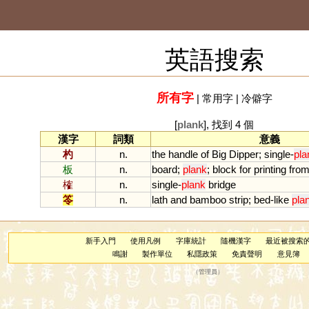
英語搜索
所有字
|
常用字
|
冷僻字
[
plank
], 找到 4 個
漢字
詞類
意義
杓
n.
the
handle
of
Big
Dipper
;
single
-
pla
板
n.
board
;
plank
;
block
for
printing
fro
榷
n.
single
-
plank
bridge
笭
n.
lath
and
bamboo
strip
;
bed
-
like
pla
新手入門
使用凡例
字庫統計
隨機漢字
最近被搜索
鳴謝
製作單位
私隱政策
免責聲明
意見簿
（
管理員
）