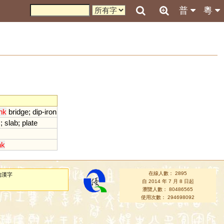
普
粵
nk
bridge
;
dip
-
iron
m
;
slab
;
plate
nk
在線人數： 2895
的漢字
自 2014 年 7 月 8 日起
瀏覽人數： 80486565
使用次數： 294698092