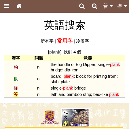
普
粵
英語搜索
常用字
所有字
|
|
冷僻字
[
plank
], 找到 4 個
漢字
詞類
意義
the
handle
of
Big
Dipper
;
single
-
plank
杓
n.
bridge
;
dip
-
iron
board
;
plank
;
block
for
printing
from
;
板
n.
slab
;
plate
榷
n.
single
-
plank
bridge
笭
n.
lath
and
bamboo
strip
;
bed
-
like
plank