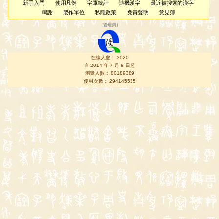
新手入門
使用凡例
字庫統計
隨機漢字
最近被搜索的漢字
鳴謝
製作單位
私隱政策
免責聲明
意見簿
（
管理員
）
在線人數： 3020
自 2014 年 7 月 8 日起
瀏覽人數： 80189389
使用次數： 294145535