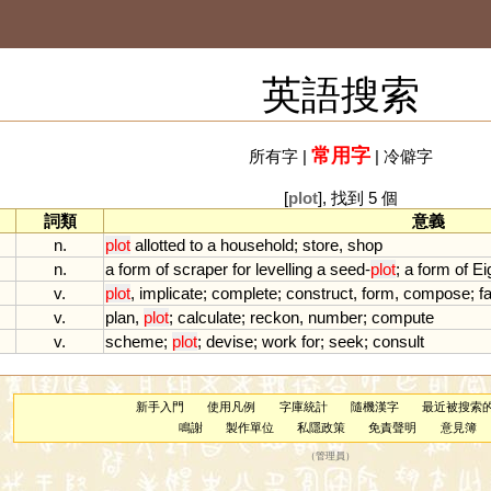
英語搜索
常用字
所有字
|
|
冷僻字
[
plot
], 找到 5 個
詞類
意義
n.
plot
allotted
to
a
household
;
store
,
shop
n.
a
form
of
scraper
for
levelling
a
seed
-
plot
;
a
form
of
Ei
v.
plot
,
implicate
;
complete
;
construct
,
form
,
compose
;
f
v.
plan
,
plot
;
calculate
;
reckon
,
number
;
compute
v.
scheme
;
plot
;
devise
;
work
for
;
seek
;
consult
新手入門
使用凡例
字庫統計
隨機漢字
最近被搜索
鳴謝
製作單位
私隱政策
免責聲明
意見簿
（
管理員
）