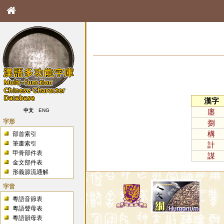
漢字
廛
中文
ENG
字形
捌
構
部首索引
筆畫索引
計
甲骨部件表
謀
金文部件表
形義源流通解
字音
粵語音節表
粵語聲母表
粵語韻母表