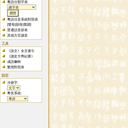
粵語分類字表:
粵語注音系統對照表
[
聲母
|
韻母
|
聲調
]
普通話音節表
其他方言讀音
工具
《說文》全文索引
《讀史方輿紀要》
成語彙輯
繁簡對照表
設定
冷僻字:
粵音系統: