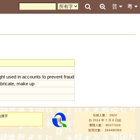
普
粵
ght
used
in
accounts
to
prevent
fraud
abricate
,
make
up
在線人數： 2924
的漢字
自 2014 年 7 月 8 日起
瀏覽人數： 80377429
使用次數： 294490364