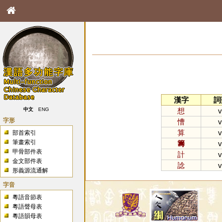
漢字
詞
想
v
中文
ENG
字形
慒
v
算
v
部首索引
筆畫索引
籌
v
甲骨部件表
計
v
金文部件表
諗
v
形義源流通解
字音
粵語音節表
粵語聲母表
粵語韻母表