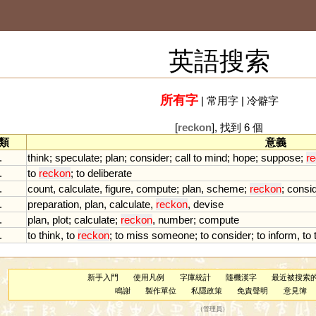
英語搜索
所有字
|
常用字
|
冷僻字
[
reckon
], 找到 6 個
類
意義
.
think
;
speculate
;
plan
;
consider
;
call
to
mind
;
hope
;
suppose
;
r
.
to
reckon
;
to
deliberate
.
count
,
calculate
,
figure
,
compute
;
plan
,
scheme
;
reckon
;
consi
.
preparation
,
plan
,
calculate
,
reckon
,
devise
.
plan
,
plot
;
calculate
;
reckon
,
number
;
compute
.
to
think
,
to
reckon
;
to
miss
someone
;
to
consider
;
to
inform
,
to
新手入門
使用凡例
字庫統計
隨機漢字
最近被搜索
鳴謝
製作單位
私隱政策
免責聲明
意見簿
（
管理員
）