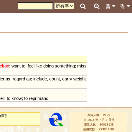
普
粵
eckon
;
want
to
;
feel
like
doing
something
;
miss
der
as
,
regard
as
;
include
,
count
,
carry
weight
tell
;
to
know
;
to
reprimand
在線人數： 2929
的漢字
自 2014 年 7 月 8 日起
瀏覽人數： 80018138
使用次數： 293841191