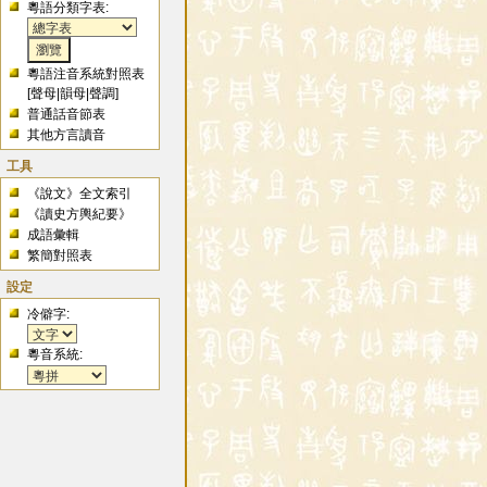
粵語分類字表:
粵語注音系統對照表
[
聲母
|
韻母
|
聲調
]
普通話音節表
其他方言讀音
工具
《說文》全文索引
《讀史方輿紀要》
成語彙輯
繁簡對照表
設定
冷僻字:
粵音系統: