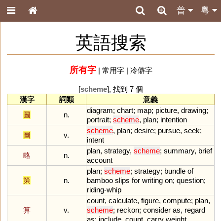
普
粵
英語搜索
所有字
|
常用字
|
冷僻字
[
scheme
], 找到 7 個
漢字
詞類
意義
diagram
;
chart
;
map
;
picture
,
drawing
;
圖
n.
portrait
;
scheme
,
plan
;
intention
scheme
,
plan
;
desire
;
pursue
,
seek
;
圖
v.
intent
plan
,
strategy
,
scheme
;
summary
,
brief
略
n.
account
plan
;
scheme
;
strategy
;
bundle
of
策
n.
bamboo
slips
for
writing
on
;
question
;
riding
-
whip
count
,
calculate
,
figure
,
compute
;
plan
,
算
v.
scheme
;
reckon
;
consider
as
,
regard
as
;
include
,
count
,
carry
weight