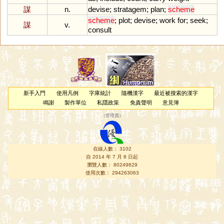
謀
n.
devise
;
stratagem
;
plan
;
scheme
scheme
;
plot
;
devise
;
work
for
;
seek
;
謀
v.
consult
新手入門
使用凡例
字庫統計
隨機漢字
最近被搜索的漢字
鳴謝
製作單位
私隱政策
免責聲明
意見簿
（
管理員
）
在線人數： 3102
自 2014 年 7 月 8 日起
瀏覽人數： 80249629
使用次數： 294263063