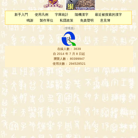
新手入門
使用凡例
字庫統計
隨機漢字
最近被搜索的漢字
鳴謝
製作單位
私隱政策
免責聲明
意見簿
（
管理員
）
在線人數： 3639
自 2014 年 7 月 8 日起
瀏覽人數： 80399947
使用次數： 294528521