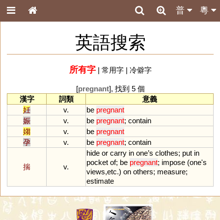
普
粵
英語搜索
所有字
|
常用字
|
冷僻字
[
pregnant
], 找到 5 個
漢字
詞類
意義
妊
v.
be
pregnant
娠
v.
be
pregnant
;
contain
媰
v.
be
pregnant
孕
v.
be
pregnant
;
contain
hide
or
carry
in
one
’
s
clothes
;
put
in
pocket
of
;
be
pregnant
;
impose
(
one
'
s
揣
v.
views
,
etc
.)
on
others
;
measure
;
estimate