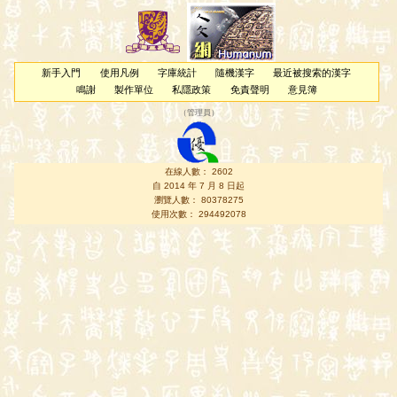
新手入門
使用凡例
字庫統計
隨機漢字
最近被搜索的漢字
鳴謝
製作單位
私隱政策
免責聲明
意見簿
（
管理員
）
在線人數： 2602
自 2014 年 7 月 8 日起
瀏覽人數： 80378275
使用次數： 294492078