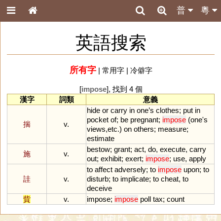
普
粵
英語搜索
所有字
|
常用字
|
冷僻字
[
impose
], 找到 4 個
漢字
詞類
意義
hide
or
carry
in
one
’
s
clothes
;
put
in
pocket
of
;
be
pregnant
;
impose
(
one
'
s
揣
v.
views
,
etc
.)
on
others
;
measure
;
estimate
bestow
;
grant
;
act
,
do
,
execute
,
carry
施
v.
out
;
exhibit
;
exert
;
impose
;
use
,
apply
to
affect
adversely
;
to
impose
upon
;
to
詿
v.
disturb
;
to
implicate
;
to
cheat
,
to
deceive
貲
v.
impose
;
impose
poll
tax
;
count