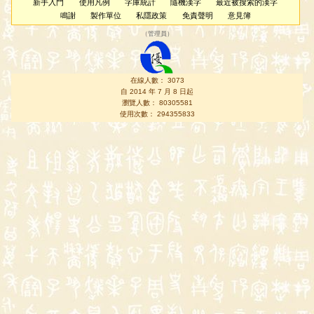
新手入門
使用凡例
字庫統計
隨機漢字
最近被搜索的漢字
鳴謝
製作單位
私隱政策
免責聲明
意見簿
（
管理員
）
在線人數： 3073
自 2014 年 7 月 8 日起
瀏覽人數： 80305581
使用次數： 294355833