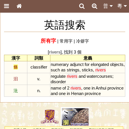
普
粵
英語搜索
所有字
|
常用字
|
冷僻字
[
rivers
], 找到 3 個
漢字
詞類
意義
numerary
adjunct
for
elongated
objects
,
條
classifier
such
as
strings
,
sticks
,
rivers
regulate
rivers
and
watercourses
;
汩
v.
disorder
name
of
2
rivers
,
one
in
Anhui
province
沘
n.
and
one
in
Henan
province