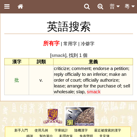
普
粵
英語搜索
所有字
|
常用字
|
冷僻字
[
smack
], 找到 1 個
漢字
詞類
意義
criticize
;
comment
;
endorse
a
petition
;
reply
officially
to
an
inferior
;
make
an
批
v.
order
of
court
;
officially
authorize
;
lease
;
arrange
for
the
purchase
of
;
sell
wholesale
;
slap
,
smack
新手入門
使用凡例
字庫統計
隨機漢字
最近被搜索的漢字
鳴謝
製作單位
私隱政策
免責聲明
意見簿