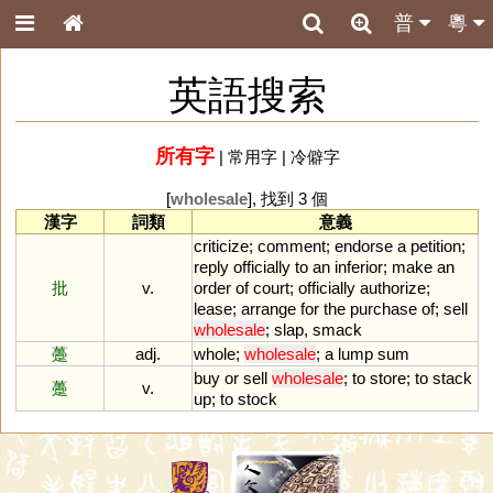
普
粵
英語搜索
所有字
|
常用字
|
冷僻字
[
wholesale
], 找到 3 個
漢字
詞類
意義
criticize
;
comment
;
endorse
a
petition
;
reply
officially
to
an
inferior
;
make
an
批
v.
order
of
court
;
officially
authorize
;
lease
;
arrange
for
the
purchase
of
;
sell
wholesale
;
slap
,
smack
躉
adj.
whole
;
wholesale
;
a
lump
sum
buy
or
sell
wholesale
;
to
store
;
to
stack
躉
v.
up
;
to
stock