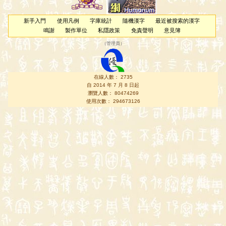
新手入門
使用凡例
字庫統計
隨機漢字
最近被搜索的漢字
鳴謝
製作單位
私隱政策
免責聲明
意見簿
（
管理員
）
在線人數： 2735
自 2014 年 7 月 8 日起
瀏覽人數： 80474269
使用次數： 294673126