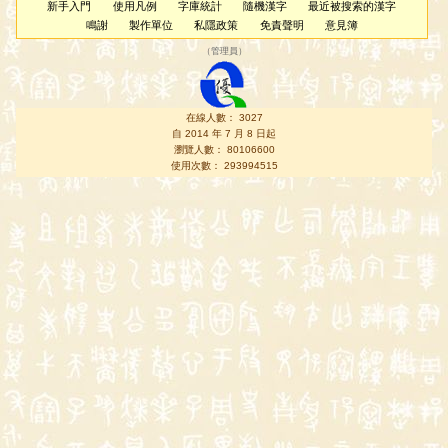
新手入門
使用凡例
字庫統計
隨機漢字
最近被搜索的漢字
鳴謝
製作單位
私隱政策
免責聲明
意見簿
（
管理員
）
在線人數： 3027
自 2014 年 7 月 8 日起
瀏覽人數： 80106600
使用次數： 293994515