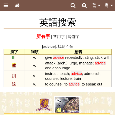
普
粵
英語搜索
所有字
|
常用字
|
冷僻字
[
advice
], 找到 4 個
漢字
詞類
意義
叮
v.
give
advice
repeatedly
;
sting
;
stick
with
attack
(
arch
.);
urge
,
manage
;
advice
敦
v.
and
encourage
instruct
,
teach
;
advice
;
admonish
;
訓
v.
counsel
;
lecture
;
train
讜
v.
to
counsel
,
to
advice
;
to
speak
out