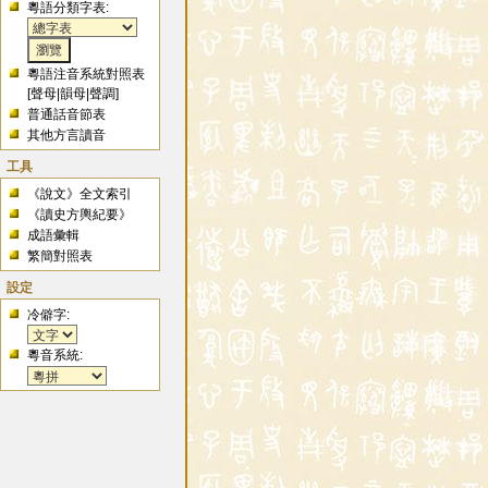
粵語分類字表:
粵語注音系統對照表
[
聲母
|
韻母
|
聲調
]
普通話音節表
其他方言讀音
工具
《說文》全文索引
《讀史方輿紀要》
成語彙輯
繁簡對照表
設定
冷僻字:
粵音系統: