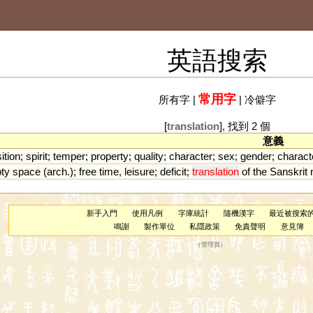
英語搜索
常用字
所有字
|
|
冷僻字
[
translation
], 找到 2 個
意義
ition
;
spirit
;
temper
;
property
;
quality
;
character
;
sex
;
gender
;
charact
ty
space
(
arch
.);
free
time
,
leisure
;
deficit
;
translation
of
the
Sanskrit
新手入門
使用凡例
字庫統計
隨機漢字
最近被搜索
鳴謝
製作單位
私隱政策
免責聲明
意見簿
（
管理員
）