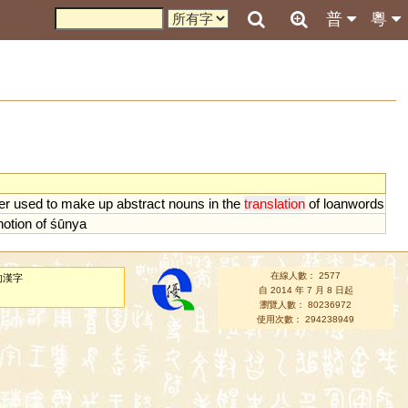
普
粵
er
used
to
make
up
abstract
nouns
in
the
translation
of
loanwords
notion
of
śū
nya
在線人數： 2577
的漢字
自 2014 年 7 月 8 日起
瀏覽人數： 80236972
使用次數： 294238949