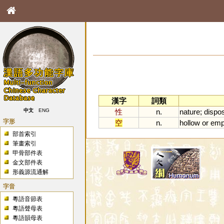
漢字
詞類
性
n.
nature
;
dispos
中文
ENG
字形
空
n.
hollow
or
emp
部首索引
筆畫索引
甲骨部件表
金文部件表
形義源流通解
字音
粵語音節表
粵語聲母表
粵語韻母表